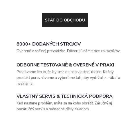
SPÄŤ DO OBCHODU
8000+ DODANÝCH STROJOV
Overené v reálnej prevádzke. Dôverujú nám tisíce zákazníkov.
ODBORNE TESTOVANÉ & OVERENÉ V PRAXI
Predávame len to, čo by sme dali do vlastnej dielne. Každý
produkt porovnávame a vyberáme tak, aby vydržal, zarábal a
nesklamal
VLASTNÝ SERVIS & TECHNICKÁ PODPORA
Keď nastane problém, máte sa na koho obrátiť. Záručný aj
pozáručný servis a náhradné diely skladom