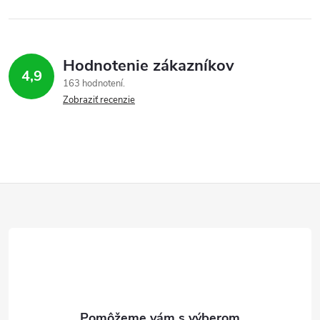
Hodnotenie zákazníkov
4,9
163 hodnotení
Zobraziť recenzie
Z
á
p
ä