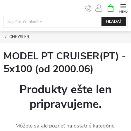
Prejsť
NÁKUPN
KOŠÍK
na
obsah
HĽADAŤ
CHRYSLER
MODEL PT CRUISER(PT) -
5x100 (od 2000.06)
Produkty ešte len
pripravujeme.
Môžete sa ale pozrieť na ostatné kategórie.