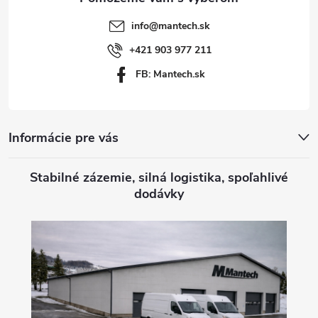
t
info
@
mantech.sk
i
+421 903 977 211
FB: Mantech.sk
e
Informácie pre vás
Stabilné zázemie, silná logistika, spoľahlivé
dodávky