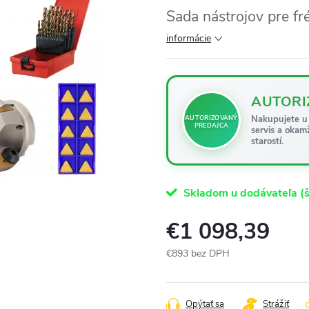
Sada nástrojov pre f
informácie
AUTORI
Nakupujete u 
AUTORIZOVANÝ
PREDAJCA
servis a okam
starostí.
Skladom u dodávateľa (š
€1 098,39
€893 bez DPH
Jednotková
cena:
Opýtať sa
Strážiť