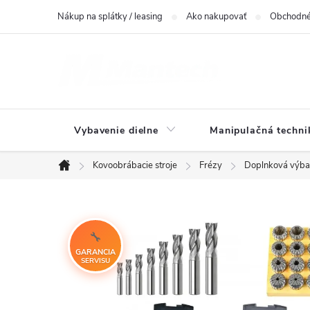
Prejsť
Nákup na splátky / leasing
Ako nakupovať
Obchodné
na
obsah
Vybavenie dielne
Manipulačná techni
Kovoobrábacie stroje
Frézy
Doplnková výb
Domov
GARANCIA
SERVISU