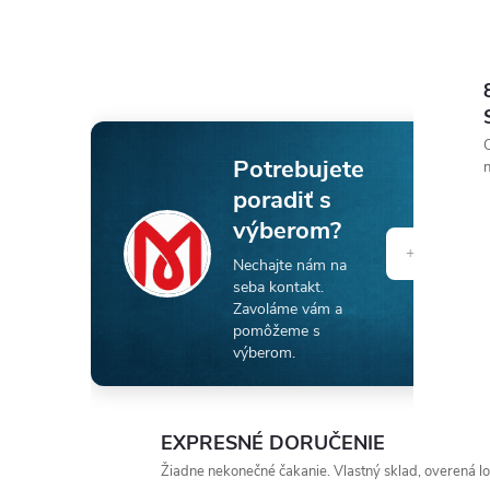
O
Potrebujete
n
poradiť s
výberom?
Nechajte nám na
seba kontakt.
Zavoláme vám a
pomôžeme s
výberom.
EXPRESNÉ DORUČENIE
Žiadne nekonečné čakanie. Vlastný sklad, overená log