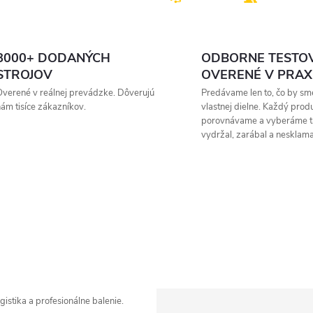
8000+ DODANÝCH
ODBORNE TESTO
STROJOV
OVERENÉ V PRAX
verené v reálnej prevádzke. Dôverujú
Predávame len to, čo by sme
ám tisíce zákazníkov.
vlastnej dielne. Každý prod
porovnávame a vyberáme t
vydržal, zarábal a nesklama
Zavolajte mi
istika a profesionálne balenie.