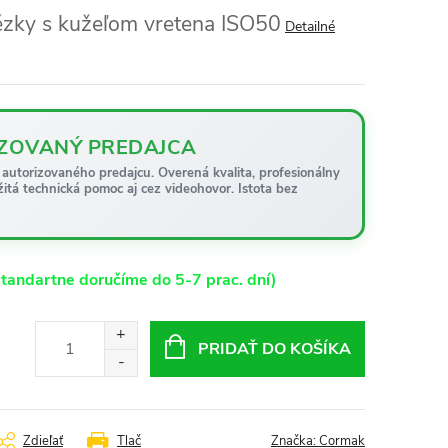
rézky s kužeľom vretena ISO50
Detailné
ZOVANÝ PREDAJCA
autorizovaného predajcu. Overená kvalita, profesionálny
žitá technická pomoc aj cez videohovor. Istota bez
tandartne doručíme do 5-7 prac. dní)
PRIDAŤ DO KOŠÍKA
Zdieľať
Tlač
Značka:
Cormak