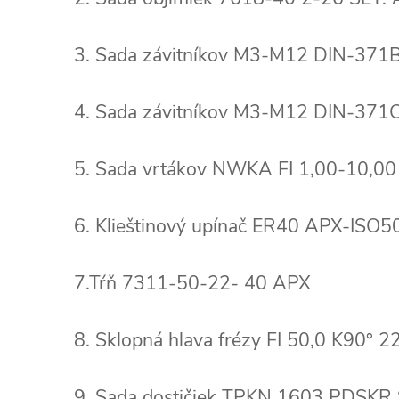
3. Sada závitníkov M3-M12 DIN-371
4. Sada závitníkov M3-M12 DIN-37
5. Sada vrtákov NWKA FI 1,00-10,00
6. Klieštinový upínač ER40 APX-ISO
7.Tŕň 7311-50-22- 40 APX
8. Sklopná hlava frézy FI 50,0 K90° 
9. Sada dostičiek TPKN 1603 PDSKR 