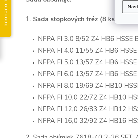
HODNOTENIE OBCHODU
Nast
1.
Sada stopkových fréz (8 ks):
NFPA FI 3.0 8/52 Z4 HB6 HSSE
NFPA FI 4.0 11/55 Z4 HB6 HSS
NFPA FI 5.0 13/57 Z4 HB6 HSS
NFPA FI 6.0 13/57 Z4 HB6 HSS
NFPA FI 8.0 19/69 Z4 HB10 HS
NFPA FI 10,0 22/72 Z4 HB10 H
NFPA FI 12,0 26/83 Z4 HB12 H
NFPA FI 16,0 32/92 Z4 HB16 H
2. Sada objímiek 7618-40 2-26 SET. 