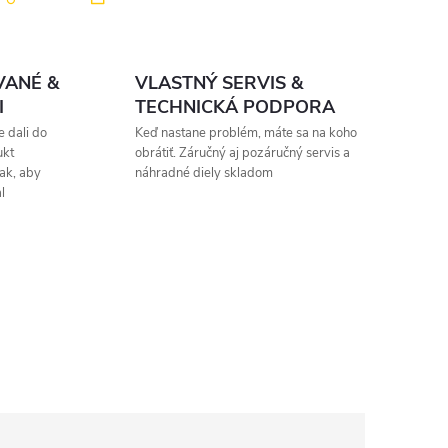
VANÉ &
VLASTNÝ SERVIS &
I
TECHNICKÁ PODPORA
 dali do
Keď nastane problém, máte sa na koho
ukt
obrátiť. Záručný aj pozáručný servis a
ak, aby
náhradné diely skladom
l