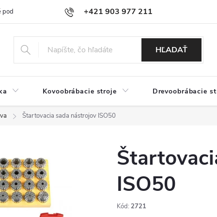
+421 903 977 211
 podmienky
Podmienky ochrany osobných údajov
Doprava a platb
HĽADAŤ
ka
Kovoobrábacie stroje
Drevoobrábacie st
ava
Štartovacia sada nástrojov ISO50
Štartovaci
ISO50
Kód:
2721