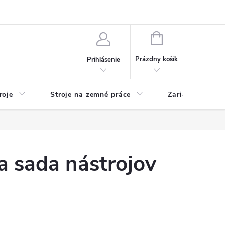
y
Reklamácie
Kontakty
NÁKUPNÝ
KOŠÍK
Prázdny košík
Prihlásenie
roje
Stroje na zemné práce
Zariadenia na 
a sada nástrojov