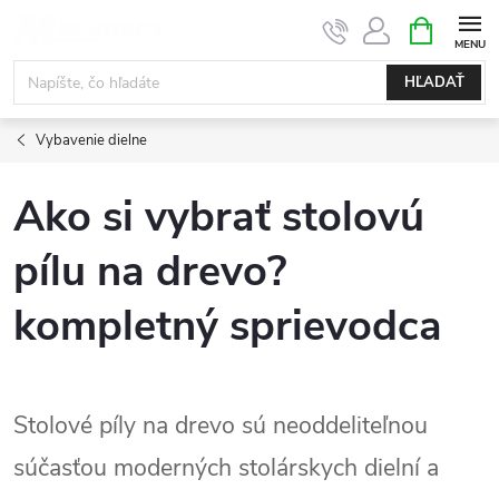
Prejsť
NÁKUPN
KOŠÍK
na
obsah
HĽADAŤ
Vybavenie dielne
Ako si vybrať stolovú
pílu na drevo?
kompletný sprievodca
Stolové píly na drevo sú neoddeliteľnou
súčasťou moderných stolárskych dielní a