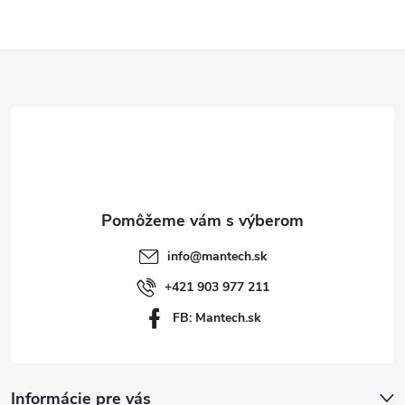
Z
á
p
ä
t
info
@
mantech.sk
i
+421 903 977 211
FB: Mantech.sk
e
Informácie pre vás