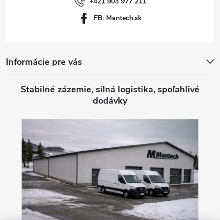
i
+421 903 977 211
FB: Mantech.sk
e
Informácie pre vás
Stabilné zázemie, silná logistika, spoľahlivé
dodávky