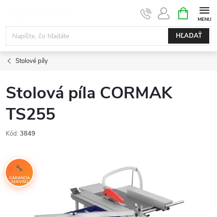
Prejsť
NÁKUPN
KOŠÍK
na
obsah
HĽADAŤ
Stolové píly
Stolová píla CORMAK
TS255
Kód:
3849
GARANCIA
SERVISU