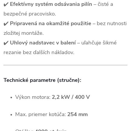
✔️
Efektívny systém odsávania pilín
– čisté a
bezpečné pracovisko.
✔️
Pripravená na okamžité použitie
– bez nutnosti
zložitej montáže.
✔️
Uhlový nadstavec v balení
– uľahčuje šikmé
rezanie bez ďalších nákladov.
Technické parametre (stručne):
Výkon motora:
2,2 kW / 400 V
Max. priemer kotúča:
254 mm