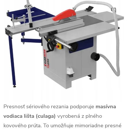
Presnosť sériového rezania podporuje
masívna
C
vodiaca lišta (culaga)
vyrobená z plného
h
a
kovového prúta. To umožňuje mimoriadne presné