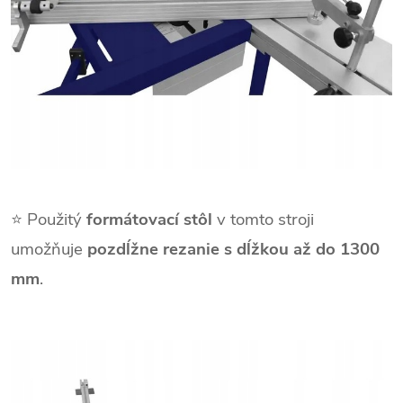
⭐ Použitý
formátovací stôl
v tomto stroji
umožňuje
pozdĺžne rezanie s dĺžkou až do 1300
mm
.