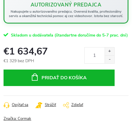
AUTORIZOVANÝ PREDAJCA
Nakupujete u autorizovaného predajcu. Overená kvalita, profesionálny
servis a okamžitá technická pomoc aj cez videohovor. Istota bez starostí.
Skladom u dodávateľa (štandartne doručíme do 5-7 prac. dní)
€1 634,67
€1 329 bez DPH
Jednotková
cena:
PRIDAŤ DO KOŠÍKA
Opýtať sa
Strážiť
Zdieľať
Značka:
Cormak