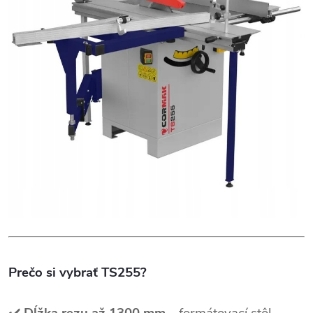
Prečo si vybrať TS255?
✔️
Dĺžka rezu až 1300 mm
– formátovací stôl