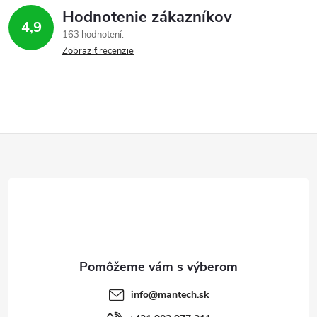
Hodnotenie zákazníkov
4,9
163 hodnotení
Zobraziť recenzie
Z
á
p
ä
t
info
@
mantech.sk