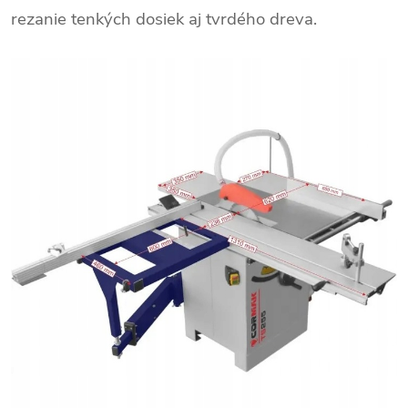
t
rezanie tenkých dosiek aj tvrdého dreva.
G
P
T
p
o
v
e
d
a
l
: