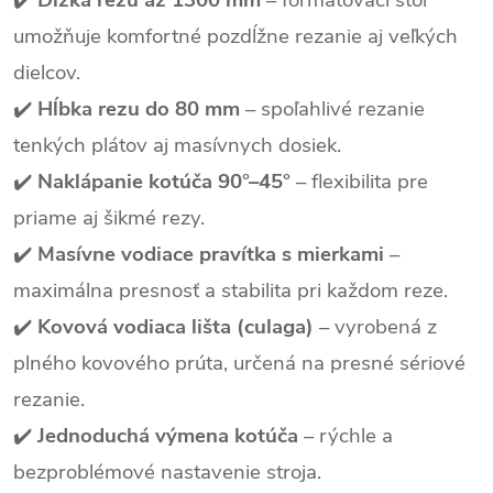
umožňuje komfortné pozdĺžne rezanie aj veľkých
dielcov.
✔️
Hĺbka rezu do 80 mm
– spoľahlivé rezanie
tenkých plátov aj masívnych dosiek.
✔️
Naklápanie kotúča 90°–45°
– flexibilita pre
priame aj šikmé rezy.
✔️
Masívne vodiace pravítka s mierkami
–
maximálna presnosť a stabilita pri každom reze.
✔️
Kovová vodiaca lišta (culaga)
– vyrobená z
plného kovového prúta, určená na presné sériové
rezanie.
✔️
Jednoduchá výmena kotúča
– rýchle a
bezproblémové nastavenie stroja.