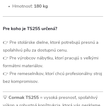
Hmotnosť:
180 kg
Pre koho je TS255 určená?
👉 Pre stolárske dielne, ktoré potrebujú presnú a
spoľahlivú pílu za dostupnú cenu.
👉 Pre výrobcov nábytku, ktorí pracujú s veľkými
formátmi materiálov.
👉 Pre remeselníkov, ktorí chcú profesionálny stroj
bez kompromisov.
💡
Cormak TS255
= vysoká presnosť, spoľahlivý
výkon a robustná konštrukcia, ktorá vás nesklame