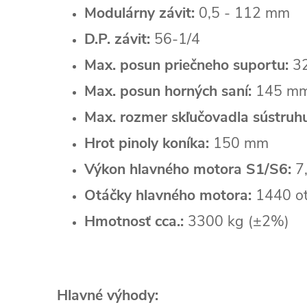
Modulárny závit:
0,5 - 112 mm
D.P. závit:
56-1/4
Max. posun priečneho suportu:
3
Max. posun horných saní:
145 m
Max. rozmer skľučovadla sústruhu
Hrot pinoly koníka:
150 mm
Výkon hlavného motora S1/S6:
7
Otáčky hlavného motora:
1440 ot
Hmotnosť cca.:
3300 kg (±2%)
Hlavné výhody: