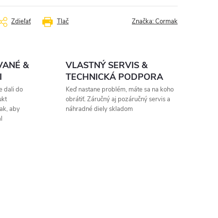
Zdieľať
Tlač
Značka:
Cormak
VANÉ &
VLASTNÝ SERVIS &
I
TECHNICKÁ PODPORA
 dali do
Keď nastane problém, máte sa na koho
ukt
obrátiť. Záručný aj pozáručný servis a
ak, aby
náhradné diely skladom
l