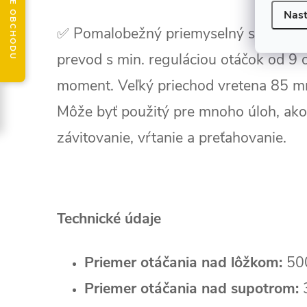
HODNOTENIE OBCHODU
Nast
✅ Pomalobežný priemyselný sústruh 
prevod s min. reguláciou otáčok od 9 
moment. Veľký priechod vretena 85 mm
Môže byť použitý pre mnoho úloh, ako j
závitovanie, vŕtanie a preťahovanie.
Technické údaje
Priemer otáčania nad lôžkom:
500
Priemer otáčania nad supotrom: