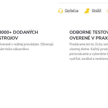
cena:
Opýtať sa
Strážiť
8000+ DODANÝCH
ODBORNE TESTO
STROJOV
OVERENÉ V PRAX
verené v reálnej prevádzke. Dôverujú
Predávame len to, čo by sme
ám tisíce zákazníkov.
vlastnej dielne. Každý prod
porovnávame a vyberáme t
vydržal, zarábal a nesklama
Zavolajte mi