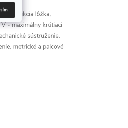
asím
konštrukcia lôžka,
 V - maximálny krútiaci
echanické sústruženie.
enie, metrické a palcové