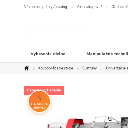
Prejsť
Nákup na splátky / leasing
Ako nakupovať
Obchodné
na
obsah
Vybavenie dielne
Manipulačná techni
Kovoobrábacie stroje
Sústruhy
Univerzálne 
Domov
Cena na vyžiadanie
GARANCIA
SERVISU