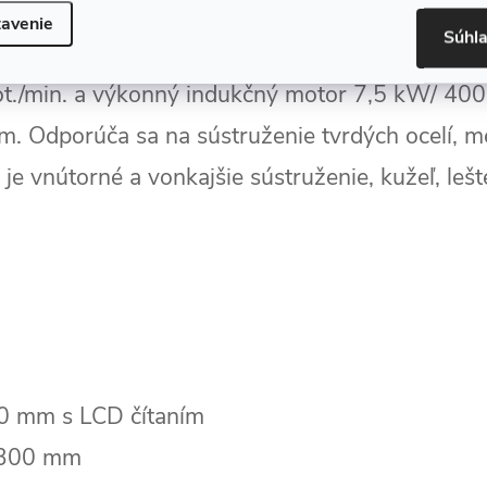
avenie
Súhl
na kov CORMAK 500x1000YB - pevná liatinová 
ot./min. a výkonný indukčný motor 7,5 kW/ 400
. Odporúča sa na sústruženie tvrdých ocelí, m
e vnútorné a vonkajšie sústruženie, kužeľ, lešt
 mm s LCD čítaním
300 mm