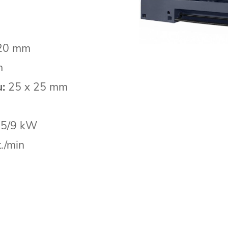
20 mm
m
:
25 x 25 mm
,5/9 kW
./min