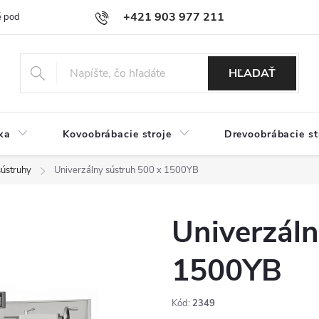
+421 903 977 211
 podmienky
Podmienky ochrany osobných údajov
Doprava a platb
HĽADAŤ
ka
Kovoobrábacie stroje
Drevoobrábacie st
sústruhy
Univerzálny sústruh 500 x 1500YB
Univerzáln
1500YB
Kód:
2349