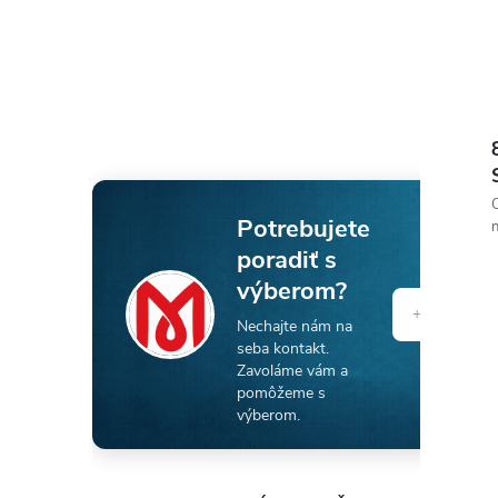
O
Potrebujete
n
poradiť s
výberom?
Nechajte nám na
seba kontakt.
Zavoláme vám a
pomôžeme s
výberom.