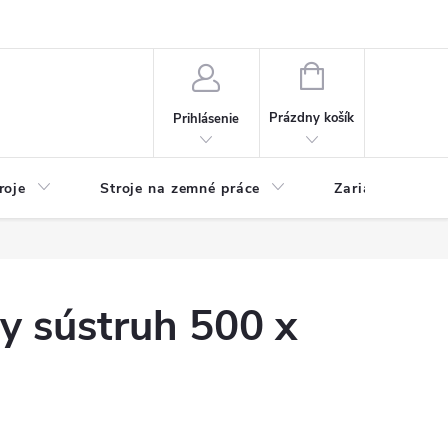
y
Reklamácie
Kontakty
NÁKUPNÝ
KOŠÍK
Prázdny košík
Prihlásenie
roje
Stroje na zemné práce
Zariadenia na 
y sústruh 500 x