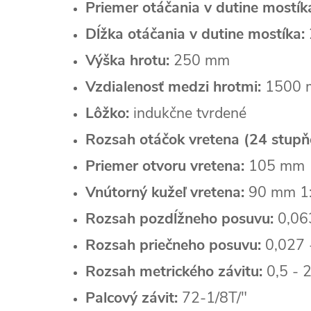
Priemer otáčania v dutine mostík
Dĺžka otáčania v dutine mostíka:
Výška hrotu:
250 mm
Vzdialenosť medzi hrotmi:
1500 
Lôžko:
indukčne tvrdené
Rozsah otáčok vretena (24 stupň
Priemer otvoru vretena:
105 mm
Vnútorný kužeľ vretena:
90 mm 1
Rozsah pozdĺžneho posuvu:
0,063
Rozsah priečneho posuvu:
0,027 
Rozsah metrického závitu:
0,5 - 
Palcový závit:
72-1/8T/"