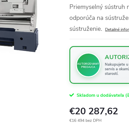
Priemyselný sústru
odporúča na sústruže
sústruženie.
Detailné info
AUTORI
Nakupujete u 
AUTORIZOVANÝ
PREDAJCA
servis a okam
starostí.
Skladom u dodávateľa (š
€20 287,62
€16 494 bez DPH
Jednotková