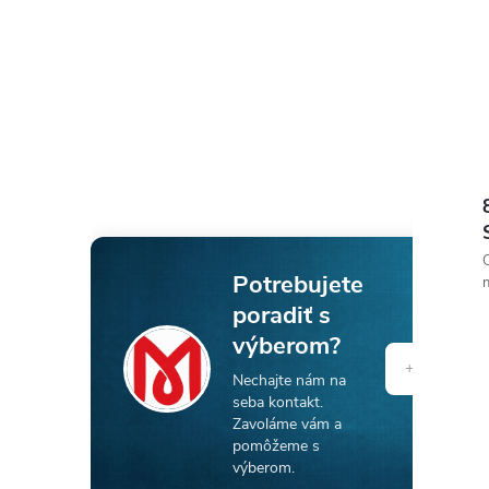
O
Potrebujete
n
poradiť s
výberom?
Nechajte nám na
seba kontakt.
Zavoláme vám a
pomôžeme s
výberom.