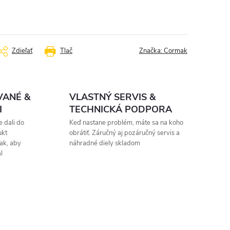
Zdieľať
Tlač
Značka:
Cormak
VANÉ &
VLASTNÝ SERVIS &
I
TECHNICKÁ PODPORA
 dali do
Keď nastane problém, máte sa na koho
ukt
obrátiť. Záručný aj pozáručný servis a
ak, aby
náhradné diely skladom
l