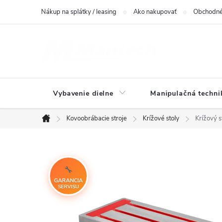
Prejsť
Nákup na splátky / leasing
Ako nakupovať
Obchodné
na
obsah
Vybavenie dielne
Manipulačná techni
Kovoobrábacie stroje
Krížové stoly
Krížový 
Domov
GARANCIA
SERVISU