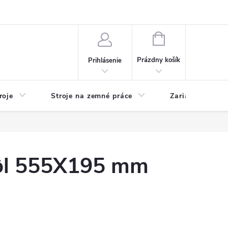
y
Reklamácie
Kontakty
NÁKUPNÝ
KOŠÍK
Prázdny košík
Prihlásenie
roje
Stroje na zemné práce
Zariadenia na 
tôl 555X195 mm