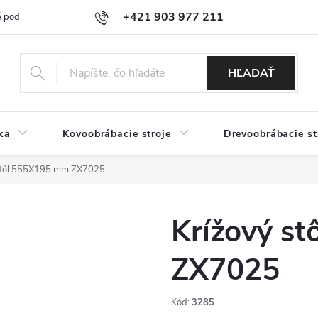
+421 903 977 211
 podmienky
Podmienky ochrany osobných údajov
Doprava a platb
HĽADAŤ
ka
Kovoobrábacie stroje
Drevoobrábacie st
stôl 555X195 mm ZX7025
Krížový s
ZX7025
Kód:
3285