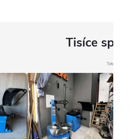
Tisíce spoko
Toto sú reálne fot