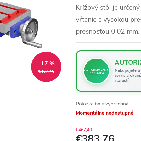
Krížový stôl je určen
vŕtanie s vysokou pr
presnosťou 0,02 mm.
AUTORI
–17 %
Nakupujete u 
AUTORIZOVANÝ
€467,40
PREDAJCA
servis a okam
starostí.
Položka bola vypredaná…
Momentálne nedostupné
€467,40
€383,76