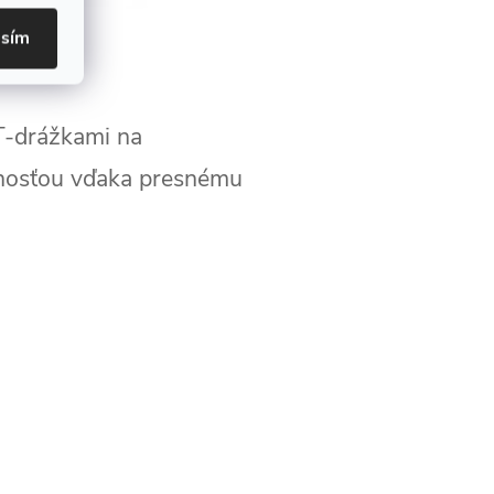
asím
 T-drážkami na
snosťou vďaka presnému