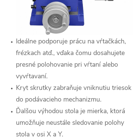
Ideálne podporuje prácu na vŕtačkách,
frézkach atď., vďaka čomu dosahujete
presné polohovanie pri vŕtaní alebo
vyvŕtavaní.
Kryt skrutky zabraňuje vniknutiu triesok
do podávacieho mechanizmu.
Ďalšou výhodou stola je mierka, ktorá
umožňuje neustále sledovanie polohy
stola v osi X a Y.