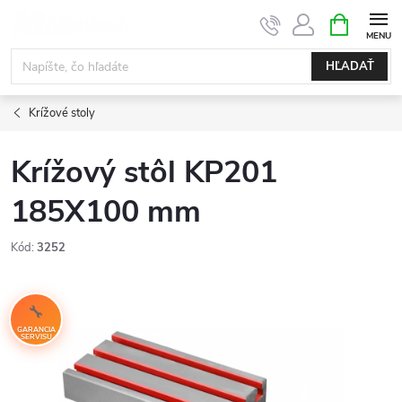
Prejsť
NÁKUPN
KOŠÍK
na
obsah
HĽADAŤ
Krížové stoly
Krížový stôl KP201
185X100 mm
Kód:
3252
GARANCIA
SERVISU