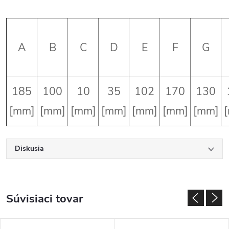
A
B
C
D
E
F
G
185
100
10
35
102
170
130
[mm]
[mm]
[mm]
[mm]
[mm]
[mm]
[mm]
Diskusia
Súvisiaci tovar