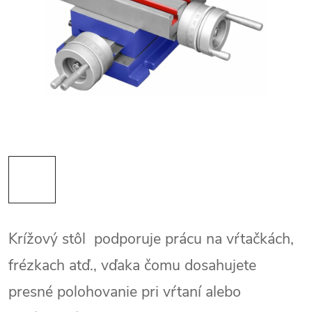
Krížový stôl podporuje prácu na vŕtačkách,
frézkach atď., vďaka čomu dosahujete
presné polohovanie pri vŕtaní alebo