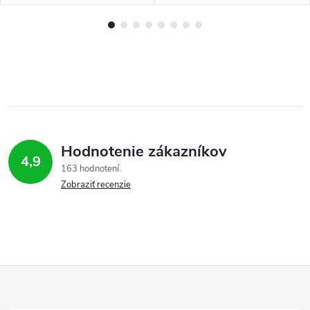
Hodnotenie zákazníkov
4,9
163 hodnotení
Zobraziť recenzie
Z