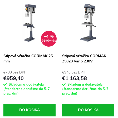
–4 %
€1 004,91
Stĺpová vŕtačka CORMAK 25
Stĺpová vŕtačka CORMAK
mm
Z5020 Vario 230V
€780 bez DPH
€946 bez DPH
€959,40
€1 163,58
Skladom u dodávateľa
Skladom u dodávateľa
(štandartne doručíme do 5-7
(štandartne doručíme do 5-7
prac. dní)
prac. dní)
DO KOŠÍKA
DO KOŠÍKA