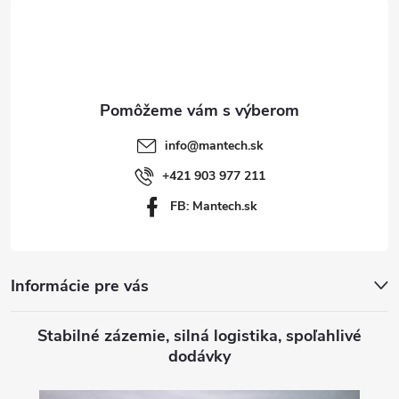
á
p
ä
t
info
@
mantech.sk
i
+421 903 977 211
FB: Mantech.sk
e
Informácie pre vás
Stabilné zázemie, silná logistika, spoľahlivé
dodávky