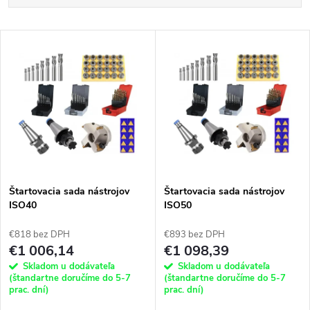
a
Najlacnejšie
V
Najdrahšie
d
ý
Najpredávanejšie
e
p
Abecedne
n
i
i
s
e
Štartovacia sada nástrojov
Štartovacia sada nástrojov
ISO40
ISO50
p
p
€818 bez DPH
€893 bez DPH
r
€1 006,14
€1 098,39
r
Skladom u dodávateľa
Skladom u dodávateľa
o
(štandartne doručíme do 5-7
(štandartne doručíme do 5-7
prac. dní)
prac. dní)
o