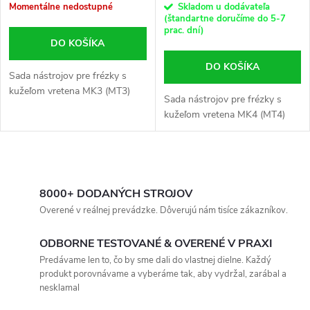
Momentálne nedostupné
Skladom u dodávateľa
(štandartne doručíme do 5-7
prac. dní)
DO KOŠÍKA
DO KOŠÍKA
Sada nástrojov pre frézky s
kužeľom vretena MK3 (MT3)
Sada nástrojov pre frézky s
kužeľom vretena MK4 (MT4)
O
v
8000+ DODANÝCH STROJOV
Overené v reálnej prevádzke. Dôverujú nám tisíce zákazníkov.
l
ODBORNE TESTOVANÉ & OVERENÉ V PRAXI
á
Predávame len to, čo by sme dali do vlastnej dielne. Každý
produkt porovnávame a vyberáme tak, aby vydržal, zarábal a
d
nesklamal