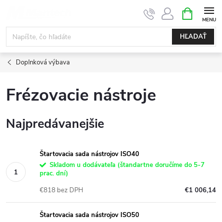
Prejsť
NÁKUPN
KOŠÍK
na
obsah
HĽADAŤ
Doplnková výbava
Frézovacie nástroje
Najpredávanejšie
Štartovacia sada nástrojov ISO40
Skladom u dodávateľa (štandartne doručíme do 5-7
prac. dní)
€818 bez DPH
€1 006,14
Štartovacia sada nástrojov ISO50