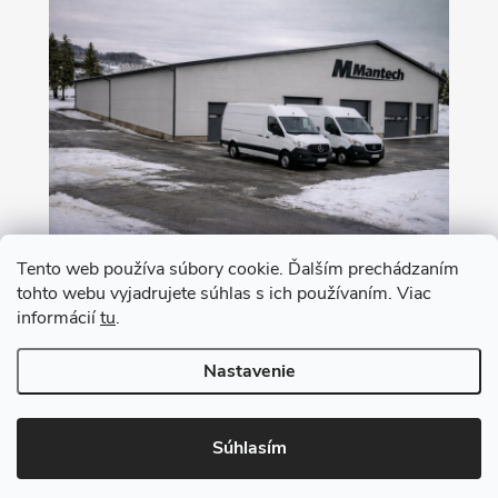
Tento web používa súbory cookie. Ďalším prechádzaním
tohto webu vyjadrujete súhlas s ich používaním. Viac
Nákup na leasing s 0% akontáciou
informácií
tu
.
Nastavenie
Copyright 2026
MANTECH
. Všetky práva vyhradené.
Upraviť nastavenie
cookies
Súhlasím
Vytvoril Shoptet