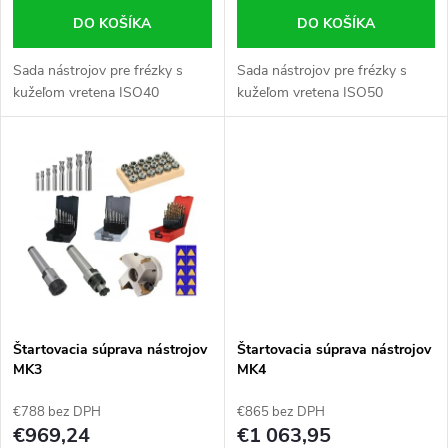
d
DO KOŠÍKA
DO KOŠÍKA
d
u
Sada nástrojov pre frézky s
Sada nástrojov pre frézky s
u
kužeľom vretena ISO40
kužeľom vretena ISO50
k
k
t
t
o
o
v
v
Štartovacia súprava nástrojov
Štartovacia súprava nástrojov
MK3
MK4
€788 bez DPH
€865 bez DPH
€969,24
€1 063,95