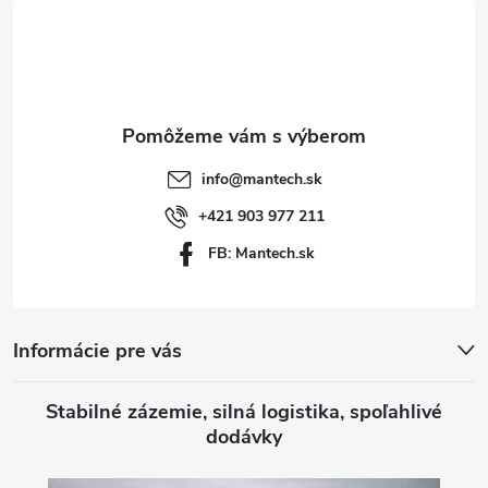
á
i
p
s
ä
u
t
info
@
mantech.sk
i
+421 903 977 211
FB: Mantech.sk
e
Informácie pre vás
Stabilné zázemie, silná logistika, spoľahlivé
dodávky