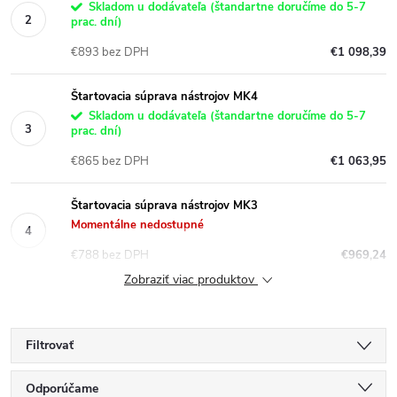
Skladom u dodávateľa (štandartne doručíme do 5-7
prac. dní)
€893 bez DPH
€1 098,39
Štartovacia súprava nástrojov MK4
Skladom u dodávateľa (štandartne doručíme do 5-7
prac. dní)
€865 bez DPH
€1 063,95
Štartovacia súprava nástrojov MK3
Momentálne nedostupné
€788 bez DPH
€969,24
Zobraziť viac produktov
Filtrovať
R
Odporúčame