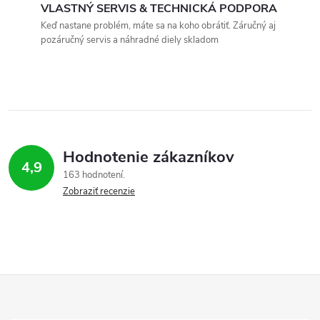
a
VLASTNÝ SERVIS & TECHNICKÁ PODPORA
c
Keď nastane problém, máte sa na koho obrátiť. Záručný aj
pozáručný servis a náhradné diely skladom
i
e
p
r
Hodnotenie zákazníkov
v
4,9
163 hodnotení
Zobraziť recenzie
k
y
v
ý
Z
p