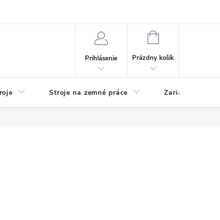
y
Reklamácie
Kontakty
NÁKUPNÝ
KOŠÍK
Prázdny košík
Prihlásenie
roje
Stroje na zemné práce
Zariadenia na 