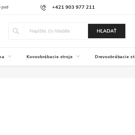
+421 903 977 211
 podmienky
Podmienky ochrany osobných údajov
Doprava a platb
HĽADAŤ
ka
Kovoobrábacie stroje
Drevoobrábacie st