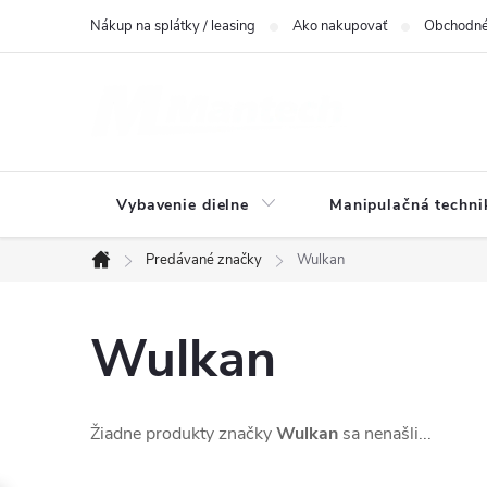
Prejsť
Nákup na splátky / leasing
Ako nakupovať
Obchodné
na
obsah
Vybavenie dielne
Manipulačná techni
Predávané značky
Wulkan
Domov
Wulkan
Žiadne produkty značky
Wulkan
sa nenašli...