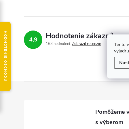
HODNOTENIE OBCHODU
Hodnotenie zákazníkov
4,9
163 hodnotení
Zobraziť recenzie
Tento 
vyjadru
Nast
Z
á
p