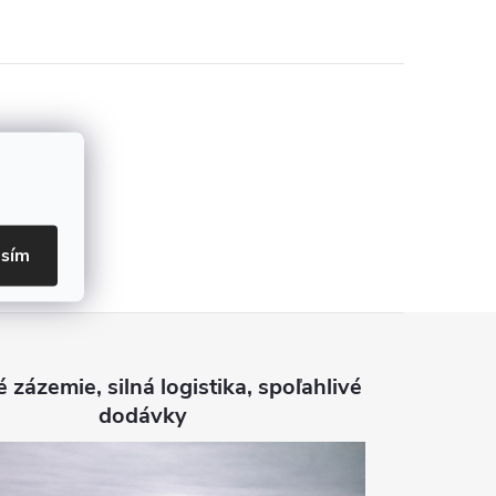
asím
é zázemie, silná logistika, spoľahlivé
dodávky