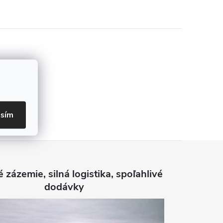
asím
é zázemie, silná logistika, spoľahlivé
dodávky