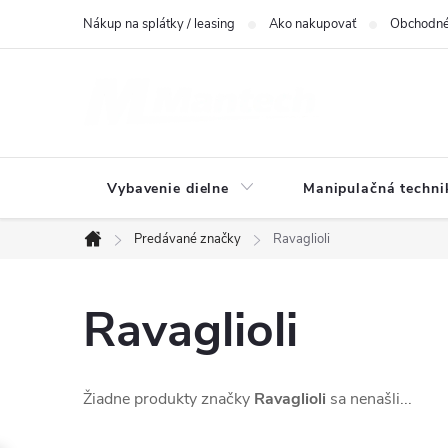
Prejsť
Nákup na splátky / leasing
Ako nakupovať
Obchodné
na
obsah
Vybavenie dielne
Manipulačná techni
Predávané značky
Ravaglioli
Domov
Ravaglioli
Žiadne produkty značky
Ravaglioli
sa nenašli...