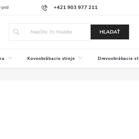
+421 903 977 211
 podmienky
Podmienky ochrany osobných údajov
Doprava a platb
HĽADAŤ
ka
Kovoobrábacie stroje
Drevoobrábacie st