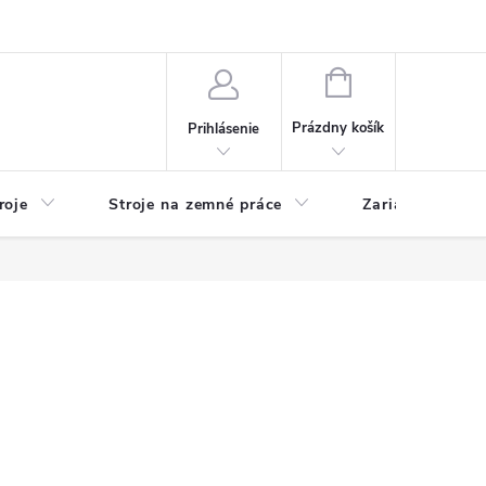
y
Reklamácie
Kontakty
NÁKUPNÝ
KOŠÍK
Prázdny košík
Prihlásenie
roje
Stroje na zemné práce
Zariadenia na 