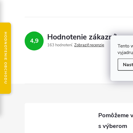
HODNOTENIE OBCHODU
Hodnotenie zákazníkov
4,9
163 hodnotení
Zobraziť recenzie
Tento 
vyjadru
Nast
Z
á
p