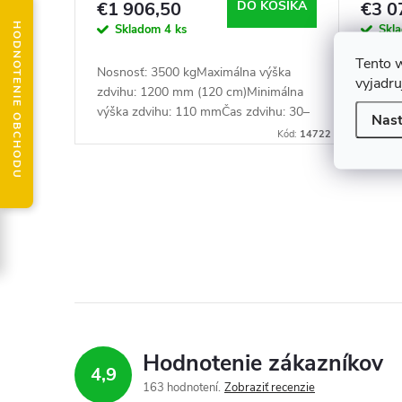
o
€1 906,50
DO KOŠÍKA
€3 0
d
HODNOTENIE OBCHODU
Skladom
4 ks
Skl
d
Tento 
u
Nosnosť: 3500 kgMaximálna výška
Nosnos
vyjadru
u
zdvihu: 1200 mm (120 cm)Minimálna
mm Výk
výška zdvihu: 110 mmČas zdvihu: 30–
400 V 
k
Nast
60 s (v závislosti od zaťaženia)Dĺžka
k
Kód:
14722
plošiny (bez rámp): 1630 mm
t
t
O
o
o
v
v
v
l
á
d
Hodnotenie zákazníkov
4,9
a
163 hodnotení
Zobraziť recenzie