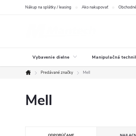
Prejsť
Nákup na splátky / leasing
Ako nakupovať
Obchodné
na
obsah
Vybavenie dielne
Manipulačná techni
Predávané značky
Mell
Domov
Mell
R
ODPORÚČAME
NAJLACN