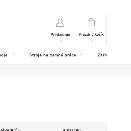
y
Reklamácie
Kontakty
NÁKUPNÝ
KOŠÍK
Prázdny košík
Prihlásenie
roje
Stroje na zemné práce
Zariadenia na 
DÁVANEJŠIE
ABECEDNE