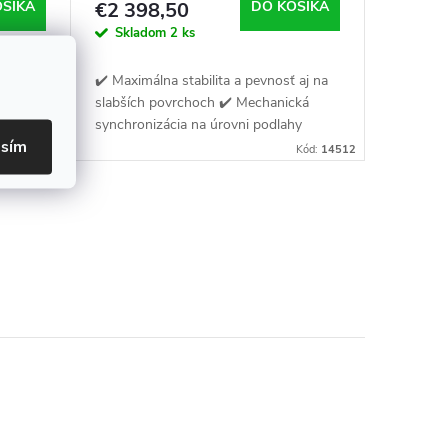
OŠÍKA
€2 398,50
DO KOŠÍKA
Skladom
2 ks
✔️ Maximálna stabilita a pevnosť aj na
g a
slabších povrchoch ✔️ Mechanická
synchronizácia na úrovni podlahy
asím
ať
✔️ Elektromagnetický výškový
Kód:
8955
Kód:
14512
zámok proti náhodnému spusteniu