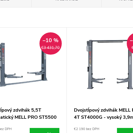
–10 %
€3 431,70
tĺpový zdvihák 5,5T
Dvojstĺpový zdvihák MELL
atický MELL PRO ST5500
4T ST4000G - vysoký 3,9
prejazdu
bez DPH
€2 190 bez DPH