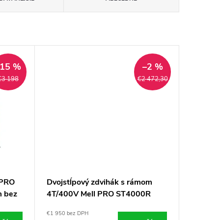
–15 %
–2 %
€3 198
€2 472,30
 PRO
Dvojstĺpový zdvihák s rámom
m bez
4T/400V Mell PRO ST4000R
AUTOMAT
€1 950 bez DPH