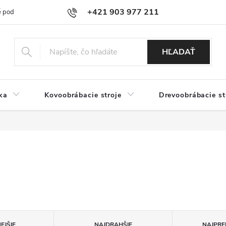
+421 903 977 211
 podmienky
Podmienky ochrany osobných údajov
Doprava a platb
HĽADAŤ
ka
Kovoobrábacie stroje
Drevoobrábacie st
EJŠIE
NAJDRAHŠIE
NAJPRE