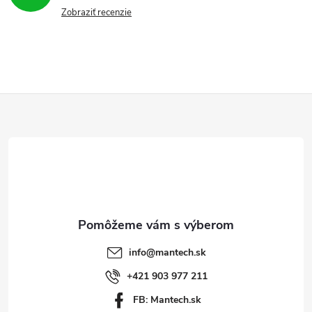
Zobraziť recenzie
Z
á
p
ä
t
info
@
mantech.sk
i
+421 903 977 211
FB: Mantech.sk