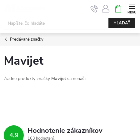
Prejsť
NÁKUPN
KOŠÍK
na
obsah
HĽADAŤ
Predávané značky
Mavijet
Žiadne produkty značky
Mavijet
sa nenašli...
Hodnotenie zákazníkov
4,9
163 hodnotení