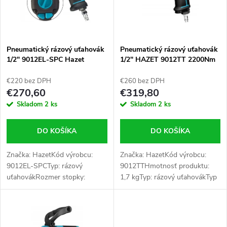
n
i
i
s
e
Pneumatický rázový uťahovák
Pneumatický rázový uťahovák
1/2" 9012EL-SPC Hazet
1/2" HAZET 9012TT 2200Nm
p
p
€220 bez DPH
€260 bez DPH
r
€270,60
€319,80
r
Skladom
2 ks
Skladom
2 ks
o
o
DO KOŠÍKA
DO KOŠÍKA
d
d
Značka: HazetKód výrobcu:
Značka: HazetKód výrobcu:
u
9012EL-SPCTyp: rázový
9012TTHmotnosť produktu:
u
uťahovákRozmer stopky:
1,7 kgTyp: rázový uťahovákTyp
k
1/2''Rýchlosť otáčok: 8000
motora: vzduchový
ot./minMaximálny krútiaci
motorRýchlosť otáčok: 8300
k
moment: 1054 NmNapájanie:
ot./minNapájanie:
t
pneumatickéPracovný tlak:...
pneumatickéNapätie (V):