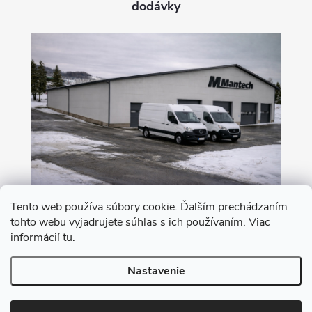
dodávky
Tento web používa súbory cookie. Ďalším prechádzaním
tohto webu vyjadrujete súhlas s ich používaním. Viac
Nákup na leasing s 0% akontáciou
informácií
tu
.
Nastavenie
Copyright 2026
MANTECH
. Všetky práva vyhradené.
Upraviť nastavenie
cookies