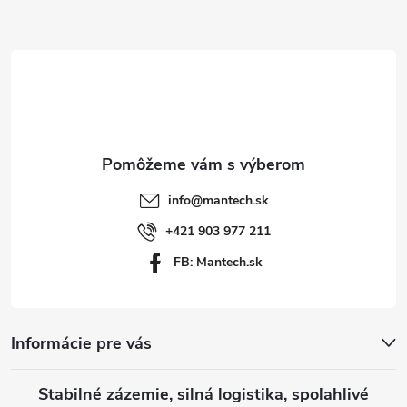
Z
p
á
r
p
v
k
ä
y
t
info
@
mantech.sk
v
i
+421 903 977 211
ý
FB: Mantech.sk
e
p
i
Informácie pre vás
s
u
Stabilné zázemie, silná logistika, spoľahlivé