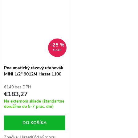
ot./minMaximálny krútiaci
moment: 850 NmHmotnosť:
2,6 kg
–25 %
€246
Pneumatický rázový uťahovák
MINI 1/2" 9012M Hazet 1100
Nm
€149 bez DPH
€183,27
Na externom sklade (štandartne
doručíme do 5-7 prac. dní)
DO KOŠÍKA
Značka: HazetKód výrobcu: