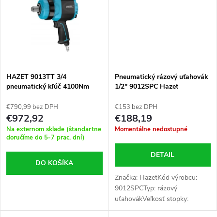
t
18VVýkon:...
o
o
v
v
HAZET 9013TT 3/4
Pneumatický rázový uťahovák
pneumatický kľúč 4100Nm
1/2" 9012SPC Hazet
€790,99 bez DPH
€153 bez DPH
€972,92
€188,19
Na externom sklade (štandartne
Momentálne nedostupné
doručíme do 5-7 prac. dní)
DETAIL
DO KOŠÍKA
Značka: HazetKód výrobcu:
9012SPCTyp: rázový
uťahovákVeľkosť stopky:
1/2''Rýchlosť otáčok: 7000