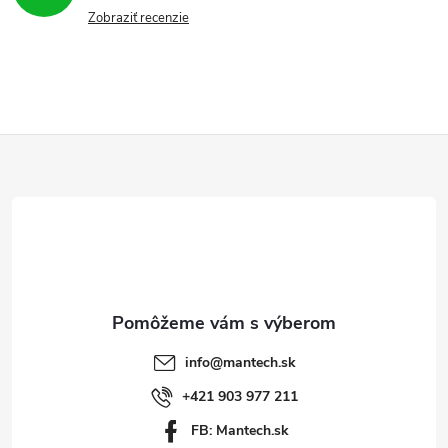
Zobraziť recenzie
Z
á
p
ä
t
info
@
mantech.sk
i
+421 903 977 211
FB: Mantech.sk