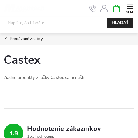
Prejsť
NÁKUPN
KOŠÍK
na
obsah
HĽADAŤ
Predávané značky
Castex
Žiadne produkty značky
Castex
sa nenašli...
Hodnotenie zákazníkov
4,9
163 hodnotení