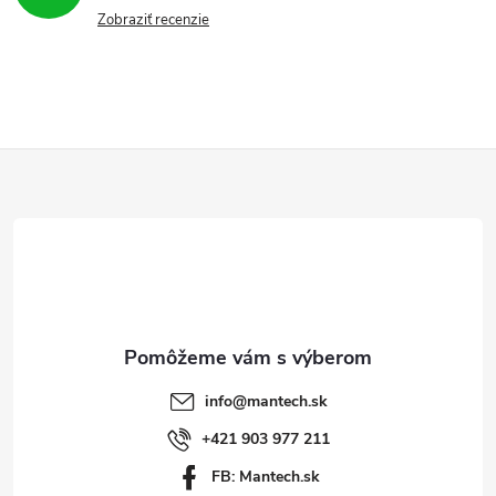
Zobraziť recenzie
Z
á
p
ä
t
info
@
mantech.sk
i
+421 903 977 211
FB: Mantech.sk