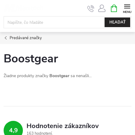
Prejsť
NÁKUPN
KOŠÍK
na
obsah
HĽADAŤ
Predávané značky
Boostgear
Žiadne produkty značky
Boostgear
sa nenašli...
Hodnotenie zákazníkov
4,9
163 hodnotení