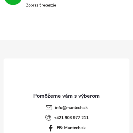
Zobraziť recenzie
Z
á
p
ä
t
info
@
mantech.sk
i
+421 903 977 211
FB: Mantech.sk