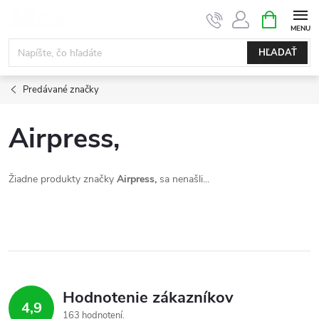
Prejsť
NÁKUPN
KOŠÍK
na
obsah
HĽADAŤ
Predávané značky
Airpress,
Žiadne produkty značky
Airpress,
sa nenašli...
Hodnotenie zákazníkov
4,9
163 hodnotení