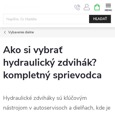
Prejsť
NÁKUPN
KOŠÍK
na
obsah
HĽADAŤ
Vybavenie dielne
Ako si vybrať
hydraulický zdvihák?
kompletný sprievodca
Hydraulické zdviháky sú kľúčovým
nástrojom v autoservisoch a dielňach, kde je