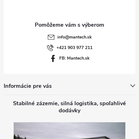
p
ä
t
info
@
mantech.sk
i
+421 903 977 211
FB: Mantech.sk
e
Informácie pre vás
Stabilné zázemie, silná logistika, spoľahlivé
dodávky