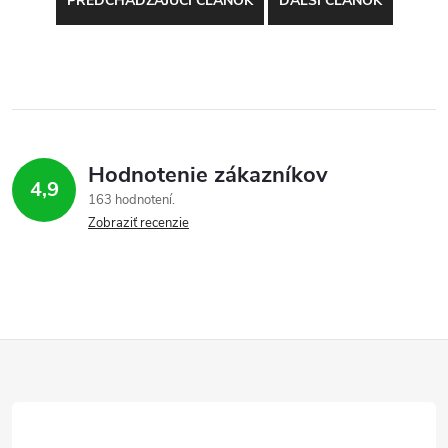
PREDCHÁDZAJÚCI ČLÁNOK
ĎALŠÍ ČLÁNOK
Hodnotenie zákazníkov
4,9
163 hodnotení
Zobraziť recenzie
Z
á