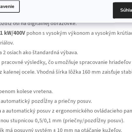
avenie
Súhl
neho a priečneho pohybu saní. Spracovaný elektronický 
zdĺž osi na digitálnej obrazovke.
,1 kW/400V
pohon s vysokým výkonom a vysokým krúti
iálov.
 2 osiach ako štandardná výbava.
e pracovné výsledky, čo umožňuje spracovanie hriadeľo
 kalenej ocele. Vhodná šírka lôžka 160 mm zaisťuje stab
benom kolese vretena.
 automatický pozdĺžny a priečny posuv.
a
a automatický posuv z ergonomického ovládacieho pan
nou stupnicou 0,5/0,1 mm (priečny/pozdĺžny posuv).
ník má posuvný systém ± 10 mm na otáčanie kužeľov.