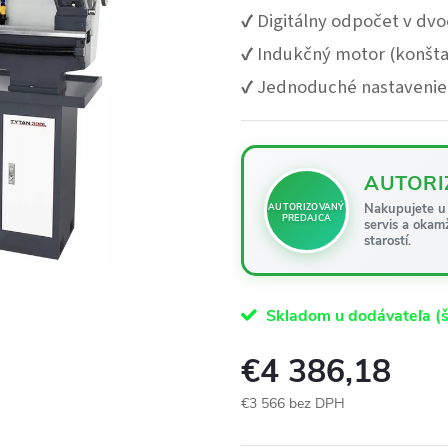
✔️ Digitálny odpočet v dvo
✔️ Indukčný motor (konšt
✔️ Jednoduché nastavenie
AUTORI
Nakupujete u 
AUTORIZOVANÝ
PREDAJCA
servis a okam
starostí.
Skladom u dodávateľa (š
€4 386,18
€3 566 bez DPH
Jednotková