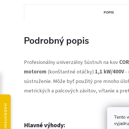
POPIS
Podrobný popis
Profesionálny univerzálny
Sústruh na kov
COR
motorom
(konštantné otáčky)
1,1 kW/400V
- 
sústruženie. Môže byť použitý pre mnoho úloh,
metrických a palcových závitov, vŕtanie a pre
Tento 
vyjadru
Hlavné výhody: