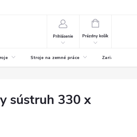
y
Reklamácie
Kontakty
NÁKUPNÝ
KOŠÍK
Prázdny košík
Prihlásenie
roje
Stroje na zemné práce
Zariadenia na 
y sústruh 330 x