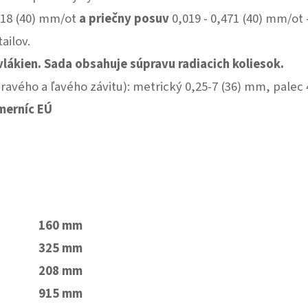
218 (40) mm/ot
a priečny posuv
0,019 - 0,471 (40) mm/ot 
ailov.
lákien. Sada obsahuje súpravu radiacich koliesok.
ravého a ľavého závitu): metrický 0,25-7 (36) mm, palec 4
smerníc EÚ
160 mm
325 mm
208 mm
915 mm