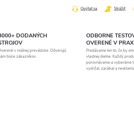
cena:
Opýtať sa
Strážiť
8000+ DODANÝCH
ODBORNE TESTO
STROJOV
OVERENÉ V PRAX
verené v reálnej prevádzke. Dôverujú
Predávame len to, čo by sme
ám tisíce zákazníkov.
vlastnej dielne. Každý prod
porovnávame a vyberáme t
vydržal, zarábal a nesklama
Zavolajte mi