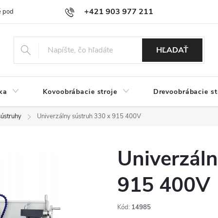
+421 903 977 211
 podmienky
Podmienky ochrany osobných údajov
Doprava a platb
HĽADAŤ
ka
Kovoobrábacie stroje
Drevoobrábacie st
sústruhy
Univerzálny sústruh 330 x 915 400V
Univerzáln
915 400V
Kód:
14985