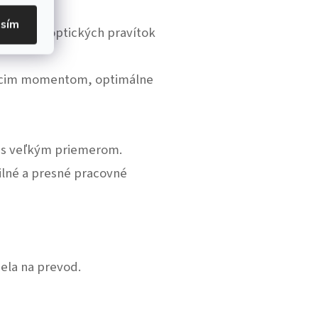
asím
signál z optických pravítok
acim momentom, optimálne
v s veľkým priemerom.
ilné a presné pracovné
ela na prevod.