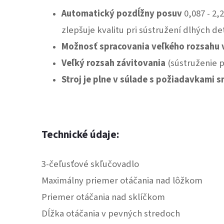
Automatický pozdĺžny posuv
0,087 - 2,
zlepšuje kvalitu pri sústružení dlhých det
Možnosť spracovania veľkého rozsahu v
Veľký rozsah závitovania
(sústruženie p
Stroj je plne v súlade s požiadavkami 
Technické údaje:
3-čeľusťové skľučovadlo
Maximálny priemer otáčania nad lôžkom
Priemer otáčania nad sklíčkom
Dĺžka otáčania v pevných stredoch