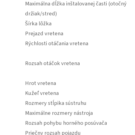
Maximálna dĺžka inštalovanej časti (otočný
držiak/stred)
Šírka lôžka
Prejazd vretena
Rýchlosti otáčania vretena
Rozsah otáčok vretena
Hrot vretena
Kužeľ vretena
Rozmery stĺpika sústruhu
Maximálne rozmery nástroja
Rozsah pohybu horného posúvača
Priečny rozsah pojazdu