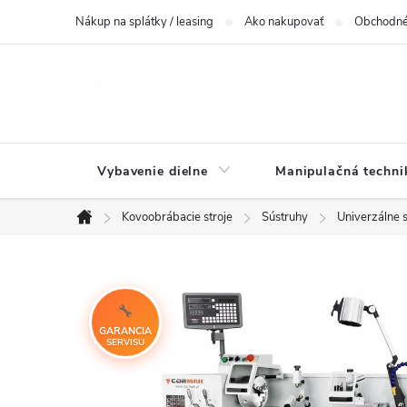
Prejsť
Nákup na splátky / leasing
Ako nakupovať
Obchodné
na
obsah
Vybavenie dielne
Manipulačná techni
Kovoobrábacie stroje
Sústruhy
Univerzálne 
Domov
GARANCIA
SERVISU