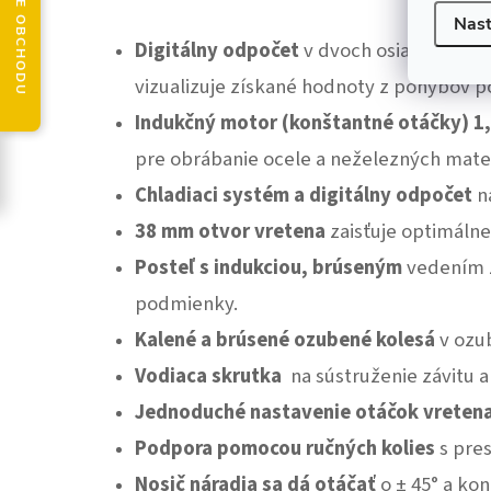
HODNOTENIE OBCHODU
Nast
Digitálny odpočet
v dvoch osiach pozdĺž
vizualizuje získané hodnoty z pohybov po
Indukčný motor (konštantné otáčky) 1
pre obrábanie ocele a neželezných mater
Chladiaci systém a digitálny odpočet
na
38 mm otvor vretena
zaisťuje optimáln
Posteľ s indukciou, brúseným
vedením z
podmienky.
Kalené a brúsené ozubené kolesá
v ozu
Vodiaca skrutka
na sústruženie závitu a
Jednoduché nastavenie otáčok vreten
Podpora pomocou ručných kolies
s pres
Nosič náradia sa dá otáčať
o ± 45° a ko