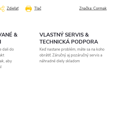
Zdieľať
Tlač
Značka:
Cormak
VANÉ &
VLASTNÝ SERVIS &
I
TECHNICKÁ PODPORA
 dali do
Keď nastane problém, máte sa na koho
ukt
obrátiť. Záručný aj pozáručný servis a
ak, aby
náhradné diely skladom
l