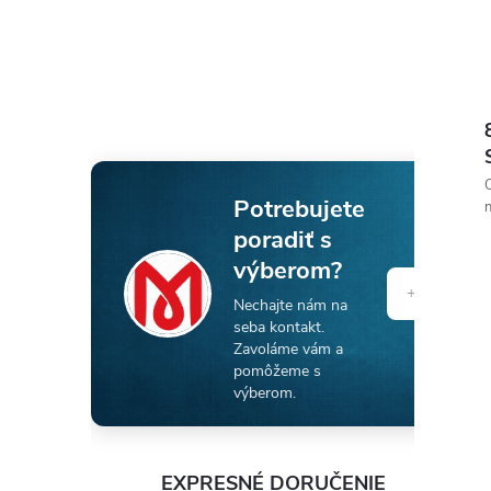
O
Potrebujete
n
poradiť s
výberom?
Nechajte nám na
seba kontakt.
Zavoláme vám a
pomôžeme s
výberom.
EXPRESNÉ DORUČENIE