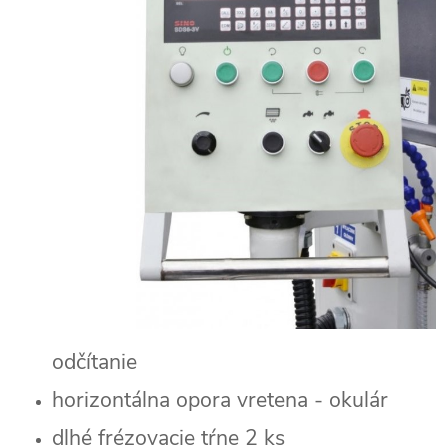
odčítanie
horizontálna opora vretena - okulár
dlhé frézovacie tŕne 2 ks