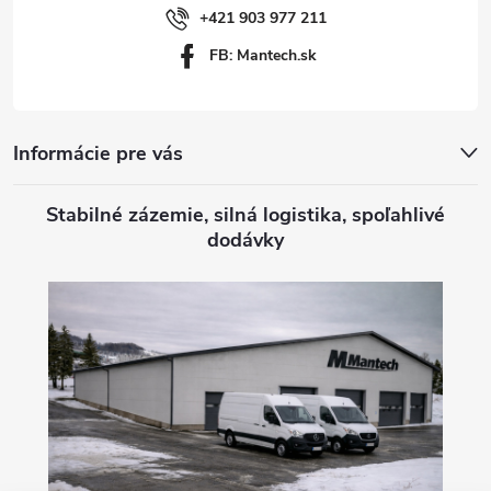
i
+421 903 977 211
FB: Mantech.sk
e
Informácie pre vás
Stabilné zázemie, silná logistika, spoľahlivé
dodávky