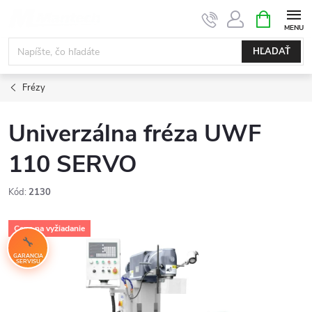
Prejsť
NÁKUPN
KOŠÍK
na
obsah
HĽADAŤ
Frézy
Univerzálna fréza UWF
110 SERVO
Kód:
2130
Cena na vyžiadanie
GARANCIA
SERVISU