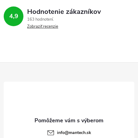
Hodnotenie zákazníkov
4,9
163 hodnotení
Zobraziť recenzie
Z
á
p
ä
t
info
@
mantech.sk