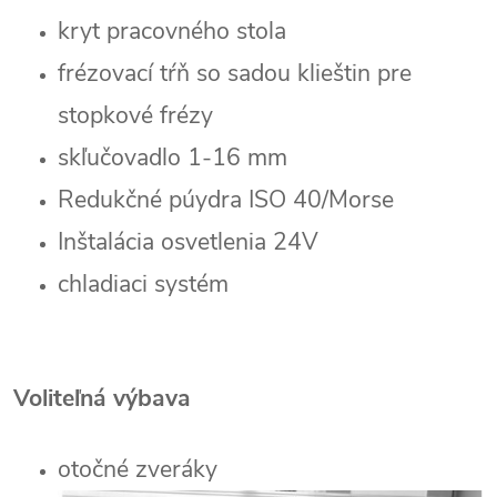
kryt pracovného stola
frézovací tŕň so sadou klieštin pre
stopkové frézy
skľučovadlo 1-16 mm
Redukčné púydra ISO 40/Morse
Inštalácia osvetlenia 24V
chladiaci systém
Voliteľná výbava
otočné zveráky