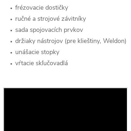
frézovacie dostičky
ručné a strojové závitníky
sada spojovacích prvkov
držiaky nástrojov (pre klieštiny, Weldon)
unášacie stopky
vŕtacie skľučovadlá