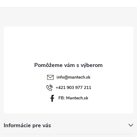
Z
á
p
ä
t
info
@
mantech.sk
i
+421 903 977 211
FB: Mantech.sk
e
Informácie pre vás