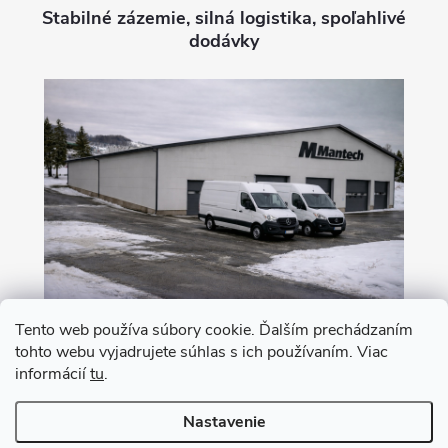
Stabilné zázemie, silná logistika, spoľahlivé
dodávky
Tento web používa súbory cookie. Ďalším prechádzaním
tohto webu vyjadrujete súhlas s ich používaním. Viac
Nákup na leasing s 0% akontáciou
informácií
tu
.
Nastavenie
Copyright 2026
MANTECH
. Všetky práva vyhradené.
Upraviť nastavenie