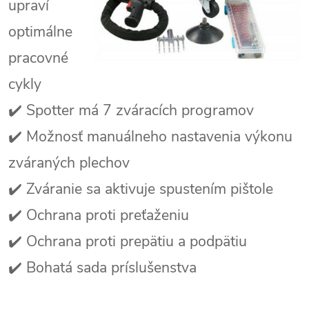
upraví
optimálne
pracovné
cykly
✔️ Spotter má 7 zváracích programov
✔️ Možnosť manuálneho nastavenia výkonu
zváraných plechov
✔️ Zváranie sa aktivuje spustením pištole
✔️ Ochrana proti preťaženiu
✔️ Ochrana proti prepätiu a podpätiu
✔️ Bohatá sada príslušenstva