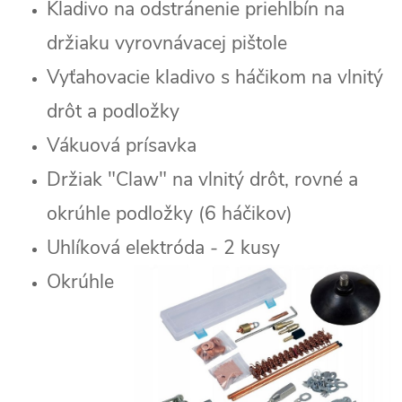
Kladivo na odstránenie priehlbín na
držiaku vyrovnávacej pištole
Vyťahovacie kladivo s háčikom na vlnitý
drôt a podložky
Vákuová prísavka
Držiak "Claw" na vlnitý drôt, rovné a
okrúhle podložky (6 háčikov)
Uhlíková elektróda - 2 kusy
Okrúhle