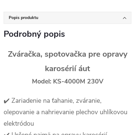
Popis produktu
Podrobný popis
Zváračka, spotovačka pre opravy
karosérií áut
Model: KS-4000M 230V
✔️ Zariadenie na ťahanie, zváranie,
olepovanie a nahrievanie plechov uhlíkovou
elektródou
✔️ Určené najmä na opravy karosérií