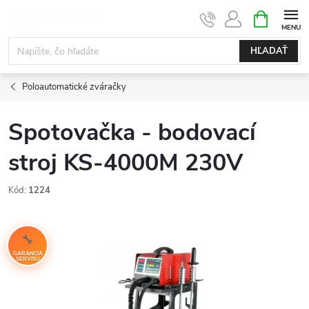
Prejsť
NÁKUPN
KOŠÍK
na
obsah
HĽADAŤ
Poloautomatické zváračky
Spotovačka - bodovací
stroj KS-4000M 230V
Kód:
1224
GARANCIA
SERVISU