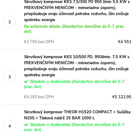
Skrutkový kompresor KKS 7,5/300 FD 850 l/min 5,5 KW s
FREKVENČNÝM MENIČOM - mimoriadne úsporný,
prispôsobuje svoju účinnosť potrebe vzduchu, čím znižuje
spotrebu energie
Na externom sklade (štandartne doručíme do 5-7 prac.
dní)
€3 700 bez DPH
€4 551
Skrutkový kompresor KKS 10/500 FD, 950l/min. 7,5 KW s
FREKVENČNÝM MENIČOM - mimoriadne úsporný,
prispôsobuje svoju účinnosť potrebe vzduchu, čím znižuje
spotrebu energie
Skladom u dodávateľa (štandartne doručíme do 5-7
prac. dní)
€4 165 bez DPH
€5 122,95
Skrutkový kompresor THEOR H1520 COMPACT + Sušička
N20S + Tlaková nádrž 25 BAR 1000 L
Skladom u dodávateľa (štandartne doručíme do 5-7
prac. dní)