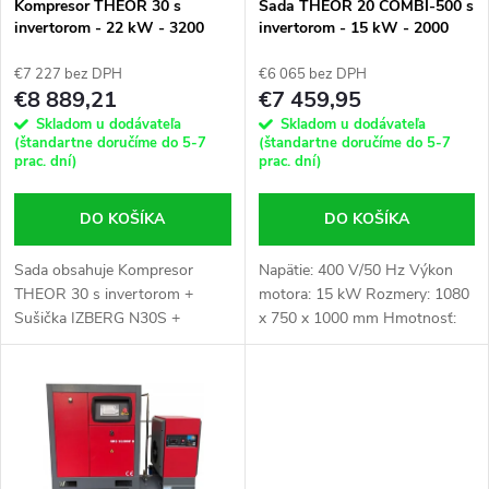
e
Kompresor THEOR 30 s
Sada THEOR 20 COMBI-500 s
invertorom - 22 kW - 3200
invertorom - 15 kW - 2000
p
l/min. + Sušička IZBERG N30S
l/min. - Skrutkový kompresor
p
+ Vertikálna fľaša 1000 l
THEOR 20 + Sušička N20S +
€7 227 bez DPH
€6 065 bez DPH
r
500 l fľaša
€8 889,21
€7 459,95
r
Skladom u dodávateľa
Skladom u dodávateľa
o
(štandartne doručíme do 5-7
(štandartne doručíme do 5-7
prac. dní)
prac. dní)
o
d
DO KOŠÍKA
DO KOŠÍKA
d
u
Sada obsahuje Kompresor
Napätie: 400 V/50 Hz Výkon
u
THEOR 30 s invertorom +
motora: 15 kW Rozmery: 1080
k
Sušička IZBERG N30S +
x 750 x 1000 mm Hmotnosť:
k
Vertikálna fľaša 1000 l.
460 kg
t
t
o
o
v