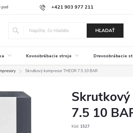
+421 903 977 211
 podmienky
Podmienky ochrany osobných údajov
Doprava a platb
HĽADAŤ
ka
Kovoobrábacie stroje
Drevoobrábacie st
ompresory
Skrutkový kompresor THEOR 7.5 10 BAR
Skrutkový
7.5 10 BA
Kód:
1527