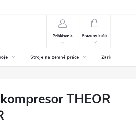
y
Reklamácie
Kontakty
NÁKUPNÝ
KOŠÍK
Prázdny košík
Prihlásenie
roje
Stroje na zemné práce
Zariadenia na 
 kompresor THEOR
R