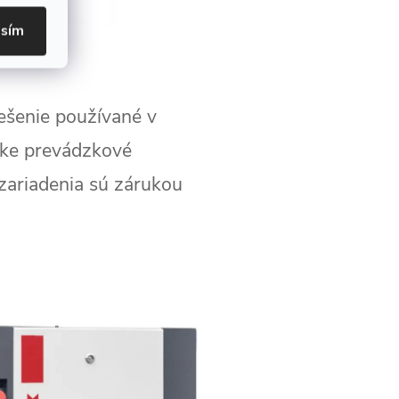
asím
šenie používané v
zke prevádzkové
zariadenia sú zárukou