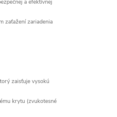
ezpečnej a efektívnej
m zaťažení zariadenia
orý zaisťuje vysokú
nému krytu (zvukotesné