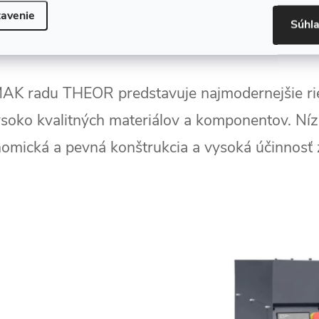
avenie
Súhl
K radu THEOR predstavuje najmodernejšie rie
ysoko kvalitných materiálov a komponentov. Ní
nomická a pevná konštrukcia a vysoká účinnosť 