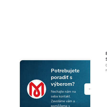
O
Potrebujete
n
poradiť s
výberom?
Nechajte nám na
seba kontakt.
Zavoláme vám a
pomôžeme s