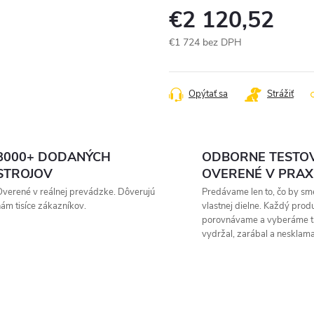
€2 120,52
€1 724 bez DPH
Jednotková
cena:
Opýtať sa
Strážiť
8000+ DODANÝCH
ODBORNE TESTO
STROJOV
OVERENÉ V PRAX
verené v reálnej prevádzke. Dôverujú
Predávame len to, čo by sme
ám tisíce zákazníkov.
vlastnej dielne. Každý prod
porovnávame a vyberáme t
vydržal, zarábal a nesklama
Zavolajte mi