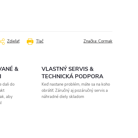
Zdieľať
Tlač
Značka:
Cormak
VANÉ &
VLASTNÝ SERVIS &
I
TECHNICKÁ PODPORA
 dali do
Keď nastane problém, máte sa na koho
ukt
obrátiť. Záručný aj pozáručný servis a
ak, aby
náhradné diely skladom
l