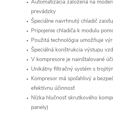
Automatizácia založená na modern
prevádzky
Špeciálne navrhnutý chladič zaisť
Pripojenie chladiča k modulu pomo
Použitá technológia umožňuje výr
Špeciálná konštrukcia výstupu vzd
V kompresore je nainštalované úči
Unikátny filtračný systém s trojit
Kompresor má spoľahlivý a bezpe
efektívnu účinnosť
Nízka hlučnosť skrutkového komp
panely)