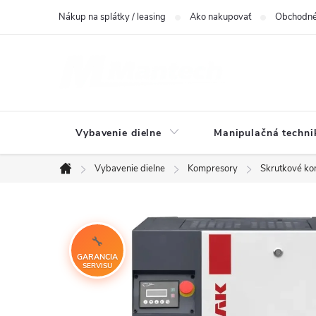
Prejsť
Nákup na splátky / leasing
Ako nakupovať
Obchodné
na
obsah
Vybavenie dielne
Manipulačná techni
Vybavenie dielne
Kompresory
Skrutkové k
Domov
GARANCIA
SERVISU