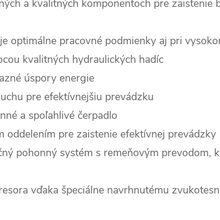
ých a kvalitných komponentoch pre zaistenie b
uje optimálne pracovné podmienky aj pri vysoko
cou kvalitných hydraulických hadíc
azné úspory energie
uchu pre efektívnejšiu prevádzku
nné a spoľahlivé čerpadlo
ým oddelením pre zaistenie efektívnej prevádzky
čný pohonný systém s remeňovým prevodom, kt
resora vďaka špeciálne navrhnutému zvukotes