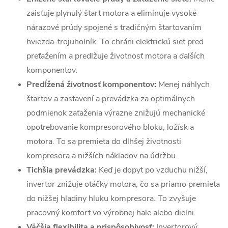
zaisťuje plynulý štart motora a eliminuje vysoké
nárazové prúdy spojené s tradičným štartovaním
hviezda-trojuholník. To chráni elektrickú sieť pred
preťažením a predlžuje životnosť motora a ďalších
komponentov.
Predĺžená životnosť komponentov:
Menej náhlych
štartov a zastavení a prevádzka za optimálnych
podmienok zaťaženia výrazne znižujú mechanické
opotrebovanie kompresorového bloku, ložísk a
motora. To sa premieta do dlhšej životnosti
kompresora a nižších nákladov na údržbu.
Tichšia prevádzka:
Keď je dopyt po vzduchu nižší,
invertor znižuje otáčky motora, čo sa priamo premieta
do nižšej hladiny hluku kompresora. To zvyšuje
pracovný komfort vo výrobnej hale alebo dielni.
Väčšia flexibilita a prispôsobivosť:
Invertorový