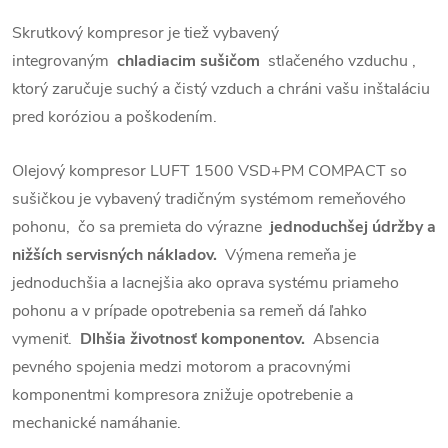
Skrutkový kompresor je tiež vybavený
integrovaným
chladiacim sušičom
stlačeného vzduchu ,
ktorý zaručuje suchý a čistý vzduch a chráni vašu inštaláciu
pred koróziou a poškodením.
Olejový kompresor LUFT 1500 VSD+PM COMPACT so
sušičkou je vybavený tradičným systémom remeňového
pohonu,
čo sa premieta do výrazne
jednoduchšej údržby a
nižších servisných nákladov.
Výmena remeňa je
jednoduchšia a lacnejšia ako oprava systému priameho
pohonu a v prípade opotrebenia sa remeň dá ľahko
vymeniť.
Dlhšia životnosť komponentov.
Absencia
pevného spojenia medzi motorom a pracovnými
komponentmi kompresora znižuje opotrebenie a
mechanické namáhanie.