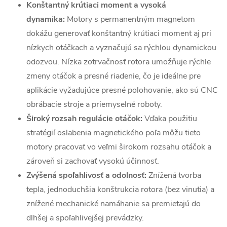
Konštantný krútiaci moment a vysoká
dynamika:
Motory s permanentným magnetom
dokážu generovať konštantný krútiaci moment aj pri
nízkych otáčkach a vyznačujú sa rýchlou dynamickou
odozvou. Nízka zotrvačnosť rotora umožňuje rýchle
zmeny otáčok a presné riadenie, čo je ideálne pre
aplikácie vyžadujúce presné polohovanie, ako sú CNC
obrábacie stroje a priemyselné roboty.
Široký rozsah regulácie otáčok:
Vďaka použitiu
stratégií oslabenia magnetického poľa môžu tieto
motory pracovať vo veľmi širokom rozsahu otáčok a
zároveň si zachovať vysokú účinnosť.
Zvýšená spoľahlivosť a odolnosť:
Znížená tvorba
tepla, jednoduchšia konštrukcia rotora (bez vinutia) a
znížené mechanické namáhanie sa premietajú do
dlhšej a spoľahlivejšej prevádzky.