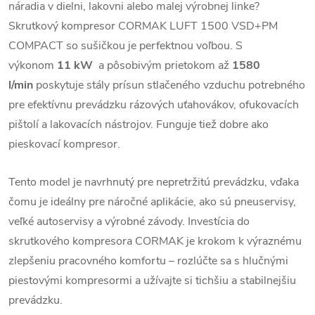
náradia v dielni, lakovni alebo malej výrobnej linke?
Skrutkový kompresor CORMAK LUFT 1500 VSD+PM
COMPACT so sušičkou je perfektnou voľbou. S
výkonom
11 kW
a pôsobivým prietokom až
1580
l/min
poskytuje stály prísun stlačeného vzduchu potrebného
pre efektívnu prevádzku rázových uťahovákov, ofukovacích
pištolí a lakovacích nástrojov. Funguje tiež dobre ako
pieskovací kompresor.
Tento model je navrhnutý pre nepretržitú prevádzku, vďaka
čomu je ideálny pre náročné aplikácie, ako sú pneuservisy,
veľké autoservisy a výrobné závody. Investícia do
skrutkového kompresora CORMAK je krokom k výraznému
zlepšeniu pracovného komfortu – rozlúčte sa s hlučnými
piestovými kompresormi a užívajte si tichšiu a stabilnejšiu
prevádzku.