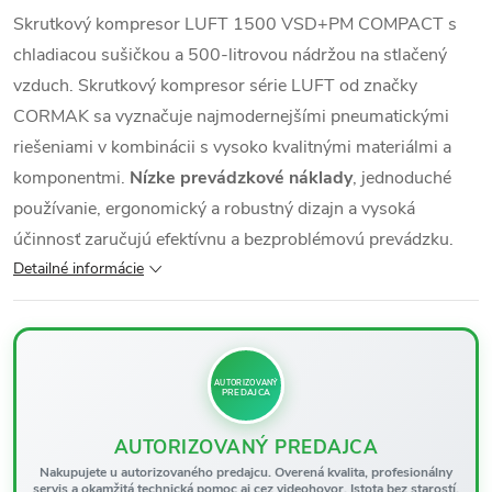
Skrutkový kompresor LUFT 1500 VSD+PM COMPACT s
chladiacou sušičkou a 500-litrovou nádržou na stlačený
vzduch. Skrutkový kompresor série LUFT od značky
CORMAK sa vyznačuje najmodernejšími pneumatickými
riešeniami v kombinácii s vysoko kvalitnými materiálmi a
komponentmi.
Nízke prevádzkové náklady
, jednoduché
používanie, ergonomický a robustný dizajn a vysoká
účinnosť zaručujú efektívnu a bezproblémovú prevádzku.
Detailné informácie
AUTORIZOVANÝ
PREDAJCA
AUTORIZOVANÝ PREDAJCA
Nakupujete u autorizovaného predajcu. Overená kvalita, profesionálny
servis a okamžitá technická pomoc aj cez videohovor. Istota bez starostí.