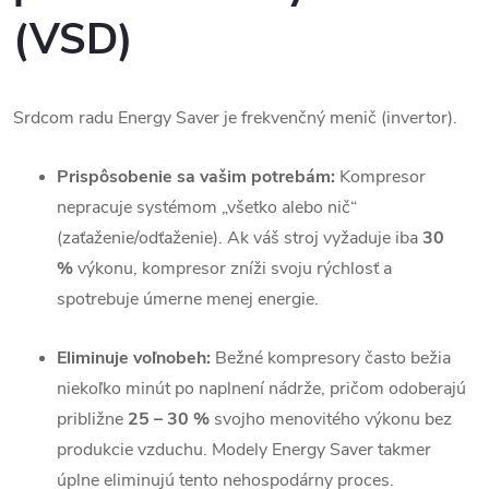
(VSD)
Srdcom radu Energy Saver je frekvenčný menič (invertor).
Prispôsobenie sa vašim potrebám:
Kompresor
nepracuje systémom „všetko alebo nič“
(zaťaženie/odťaženie). Ak váš stroj vyžaduje iba
30
%
výkonu, kompresor zníži svoju rýchlosť a
spotrebuje úmerne menej energie.
Eliminuje voľnobeh:
Bežné kompresory často bežia
niekoľko minút po naplnení nádrže, pričom odoberajú
približne
25 – 30 %
svojho menovitého výkonu bez
produkcie vzduchu. Modely Energy Saver takmer
úplne eliminujú tento nehospodárny proces.