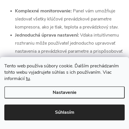
Komplexné monitorovanie:
Panel vám umožňuje
sledovať všetky kľúčové prevádzkové parametre
kompresora, ako je tlak, teplota a prevádzkový stav.
Jednoduchá úprava nastavení:
Vďaka intuitívnemu
rozhraniu môže používateľ jednoducho upravovať
nastavenia a prevádzkové parametre a prispôsobovať
ich aktuálnym potrebám inštalácie.
Tento web používa súbory cookie. Ďalším prechádzaním
Okamžité upozornenia:
Riadiaca jednotka je
tohto webu vyjadrujete súhlas s ich používaním. Viac
naprogramovaná tak, aby rýchlo reagovala na
informácií
tu
.
akékoľvek prevádzkové udalosti. V prípade anomálií,
ako je porucha alebo potreba údržby, zobrazí
Nastavenie
upozornenie na displeji.
Súhlasím
Ovládací panel Cormak