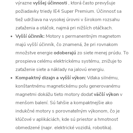
výrazne
vyššej účinnosti
, ktorá často prevyšuje
požiadavky triedy IE4 Super Premium. Účinnosť sa
tiež udržiava na vysokej úrovni v širokom rozsahu
zaťaženia a otáčok, najmä pri nižších otáčkach.
Vyšší účinník:
Motory s permanentným magnetom
majú vyšší účinník, čo znamená, že pri rovnakom
množstve energie
odoberajú
zo siete menej prúdu. To
prospieva celému elektrickému systému, znižuje to
zaťaženie siete a náklady na jalovú energiu.
Kompaktný dizajn a vyšší výkon:
Vďaka silnému,
konštantnému magnetickému poľu generovanému
magnetmi dokážu tieto motory dodať
väčší výkon
v
menšom balení. Sú ľahšie a kompaktnejšie ako
indukčné motory s porovnateľným výkonom, čo je
kľúčové v aplikáciách, kde sú priestor a hmotnosť
obmedzené (napr. elektrické vozidlá, robotika).