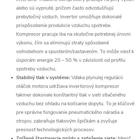
alebo sú vypnuté, pričom často odvzdušňujú
prebytočný vzduch. Invertor umožňuje dokonalé
prispôsobenie produkcie vzduchu spotrebe.
Kompresor pracuje iba na skutočne potrebnej úrovni
výkonu, čím sa eliminujú straty spôsobené
voľnobehom a spustením/zastavením. To môže viesť k
úsporám energie 20 – 50 % v závislosti od profilu
spotreby vzduchu.
Stabilný tlak v systéme:
Vďaka plynulej regulácii
otáčok motora udržiava invertorový kompresor
takmer dokonale konštantný tlak v sieti stlačeného
vzduchu bez ohľadu na kolísanie dopytu. To je kľúčové
pre správne fungovanie pneumatického náradia a
strojov, zabraňuje tlakovým špičkám a zvyšuje
presnosť technologických procesov.
Znížené štartovacie prúdy a zaťaženie siete:
Menič