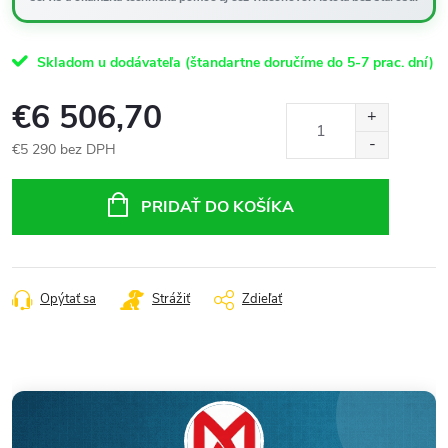
Skladom u dodávateľa (štandartne doručíme do 5-7 prac. dní)
€6 506,70
€5 290 bez DPH
Jednotková
cena:
PRIDAŤ DO KOŠÍKA
Opýtať sa
Strážiť
Zdieľať