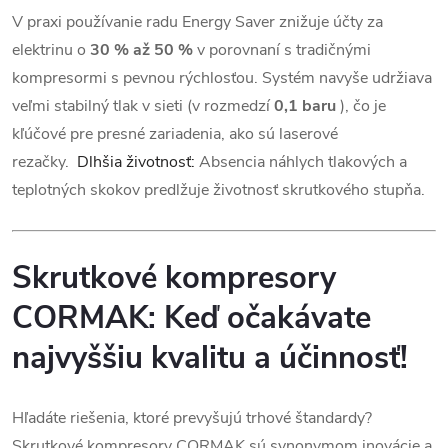
V praxi používanie radu Energy Saver znižuje účty za
elektrinu o
30 % až 50 %
v porovnaní s tradičnými
kompresormi s pevnou rýchlosťou. Systém navyše udržiava
veľmi stabilný tlak v sieti (v rozmedzí
0,1 baru
), čo je
kľúčové pre presné zariadenia, ako sú laserové
rezačky.
Dlhšia životnosť:
Absencia náhlych tlakových a
teplotných skokov predlžuje životnosť skrutkového stupňa.
Skrutkové kompresory
CORMAK: Keď očakávate
najvyššiu kvalitu a účinnosť!
Hľadáte riešenia, ktoré prevyšujú trhové štandardy?
Skrutkové kompresory CORMAK sú synonymom inovácie a