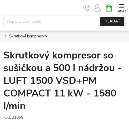
Prejsť
NÁKUPN
KOŠÍK
na
obsah
HĽADAŤ
Skrutkové kompresory
Skrutkový kompresor so
sušičkou a 500 l nádržou -
LUFT 1500 VSD+PM
COMPACT 11 kW - ​​1580
l/min
Kód:
21065