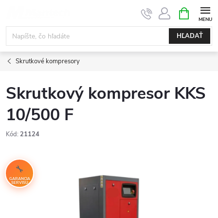
Prejsť
NÁKUPN
KOŠÍK
na
obsah
HĽADAŤ
Skrutkové kompresory
Skrutkový kompresor KKS
10/500 F
Kód:
21124
GARANCIA
SERVISU