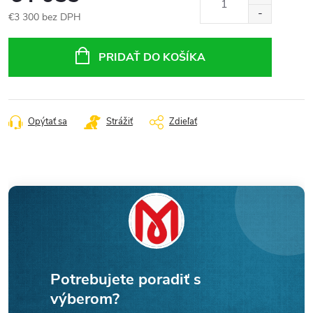
€3 300 bez DPH
Jednotková
cena:
PRIDAŤ DO KOŠÍKA
Opýtať sa
Strážiť
Zdieľať
Potrebujete poradiť s
výberom?