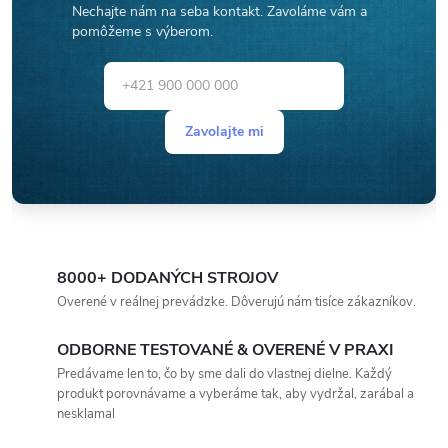
Nechajte nám na seba kontakt. Zavoláme vám a
pomôžeme s výberom.
Zavolajte mi
8000+ DODANÝCH STROJOV
Overené v reálnej prevádzke. Dôverujú nám tisíce zákazníkov.
ODBORNE TESTOVANÉ & OVERENÉ V PRAXI
Predávame len to, čo by sme dali do vlastnej dielne. Každý
produkt porovnávame a vyberáme tak, aby vydržal, zarábal a
nesklamal