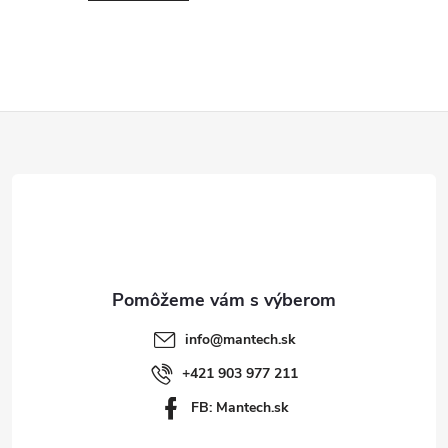
Z
á
p
ä
t
info
@
mantech.sk
i
+421 903 977 211
FB: Mantech.sk
e