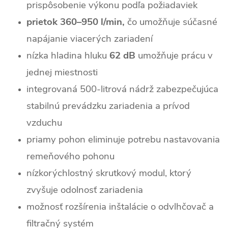
prispôsobenie výkonu podľa požiadaviek
prietok 360–950 l/min,
čo umožňuje súčasné
napájanie viacerých zariadení
nízka hladina hluku
62 dB
umožňuje prácu v
jednej miestnosti
integrovaná 500-litrová nádrž zabezpečujúca
stabilnú prevádzku zariadenia a prívod
vzduchu
priamy pohon eliminuje potrebu nastavovania
remeňového pohonu
nízkorýchlostný skrutkový modul, ktorý
zvyšuje odolnosť zariadenia
možnosť rozšírenia inštalácie o odvlhčovač a
filtračný systém