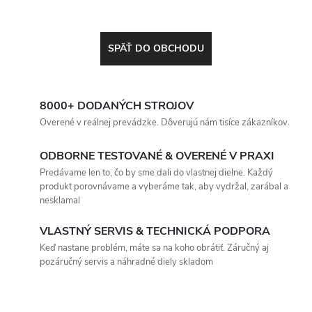
SPÄŤ DO OBCHODU
8000+ DODANÝCH STROJOV
Overené v reálnej prevádzke. Dôverujú nám tisíce zákazníkov.
ODBORNE TESTOVANÉ & OVERENÉ V PRAXI
Predávame len to, čo by sme dali do vlastnej dielne. Každý
produkt porovnávame a vyberáme tak, aby vydržal, zarábal a
nesklamal
VLASTNÝ SERVIS & TECHNICKÁ PODPORA
Keď nastane problém, máte sa na koho obrátiť. Záručný aj
pozáručný servis a náhradné diely skladom