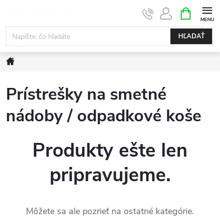
Prejsť
NÁKUPN
KOŠÍK
na
obsah
HĽADAŤ
Domov
Prístrešky na smetné
nádoby / odpadkové koše
Produkty ešte len
pripravujeme.
Môžete sa ale pozrieť na ostatné kategórie.