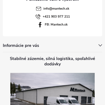
t
info
@
mantech.sk
i
+421 903 977 211
FB: Mantech.sk
e
Informácie pre vás
Stabilné zázemie, silná logistika, spoľahlivé
dodávky