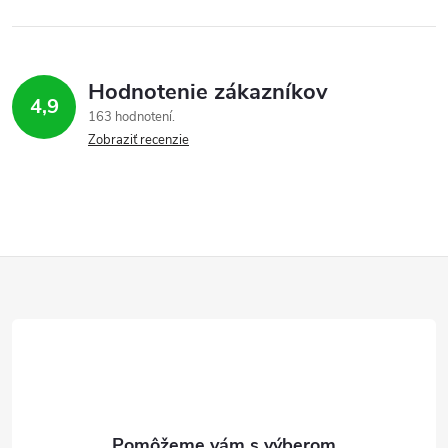
Hodnotenie zákazníkov
4,9
163 hodnotení
Zobraziť recenzie
Z
á
p
ä