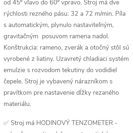
od 45º vľavo do 60º vpravo. Stroj má dve
rýchlosti rezného pásu: 32 a 72 m/min. Píla
s automatickým, plynulo nastaviteľným,
gravitačným posuvom ramena nadol.
Konštrukcia: rameno, zverák a otočný stôl sú
vyrobené z liatiny. Uzavretý chladiaci systém
emulzie s rozvodom tekutiny do vodidiel
čepele. Stroj je vybavený nárazníkom s
pravítkom pre nastavenie dĺžky rezaného
materiálu.
✅ Stroj má HODINOVÝ TENZOMETER -