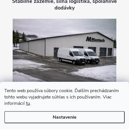
Stabilné zázemie, silná logistika, spoľahlivé
dodávky
Tento web používa súbory cookie. Ďalším prechádzaním
tohto webu vyjadrujete súhlas s ich používaním. Viac
Nákup na leasing s 0% akontáciou
informácií
tu
.
Nastavenie
Copyright 2026
MANTECH
. Všetky práva vyhradené.
Upraviť nastavenie