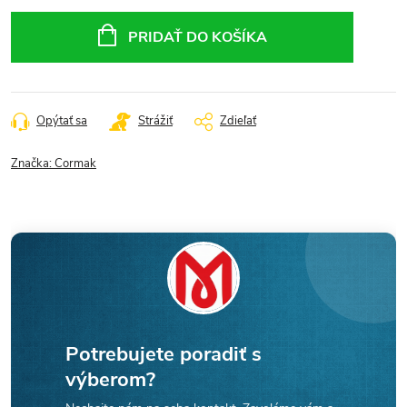
Jednotková
cena:
PRIDAŤ DO KOŠÍKA
Opýtať sa
Strážiť
Zdieľať
Značka:
Cormak
Potrebujete poradiť s
výberom?