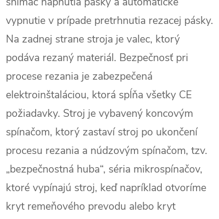
snímač napnutia pásky a automatické
vypnutie v prípade pretrhnutia rezacej pásky.
Na zadnej strane stroja je valec, ktorý
podáva rezaný materiál. Bezpečnosť pri
procese rezania je zabezpečená
elektroinštaláciou, ktorá spĺňa všetky CE
požiadavky. Stroj je vybavený koncovým
spínačom, ktorý zastaví stroj po ukončení
procesu rezania a núdzovým spínačom, tzv.
„bezpečnostná huba“, séria mikrospínačov,
ktoré vypínajú stroj, keď napríklad otvoríme
kryt remeňového prevodu alebo kryt