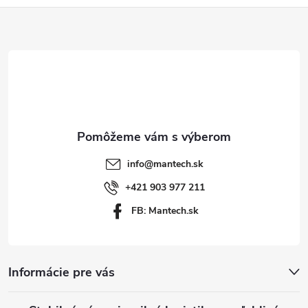
Z
á
p
ä
t
info
@
mantech.sk
i
+421 903 977 211
FB: Mantech.sk
e
Informácie pre vás