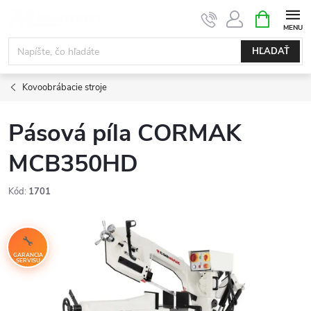
Prejsť
NÁKUPN
KOŠÍK
na
obsah
HĽADAŤ
Kovoobrábacie stroje
Pásová píla CORMAK
MCB350HD
Kód:
1701
GARANCIA
SERVISU