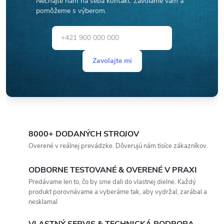
Nechajte nám na seba kontakt. Zavoláme vám a
pomôžeme s výberom.
Zavolajte mi
8000+ DODANÝCH STROJOV
Overené v reálnej prevádzke. Dôverujú nám tisíce zákazníkov.
ODBORNE TESTOVANÉ & OVERENÉ V PRAXI
Predávame len to, čo by sme dali do vlastnej dielne. Každý
produkt porovnávame a vyberáme tak, aby vydržal, zarábal a
nesklamal