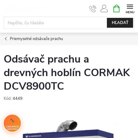
Prejsť
NÁKUPN
KOŠÍK
na
obsah
HĽADAŤ
Priemyselné odsávače prachu
Odsávač prachu a
drevných hoblín CORMAK
DCV8900TC
Kód:
4449
GARANCIA
SERVISU