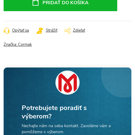
PRIDAŤ DO KOŠÍKA
Opýtať sa
Strážiť
Zdieľať
Značka:
Cormak
Potrebujete poradiť s
výberom?
Nechajte nám na seba kontakt. Zavoláme vám a
pomôžeme s výberom.