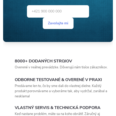
Zavolajte mi
8000+ DODANÝCH STROJOV
Overené v reálnej prevádzke. Dôverujú nám tisíce zákazníkov.
ODBORNE TESTOVANÉ & OVERENÉ V PRAXI
Predávame len to, čo by sme dali do vlastnej dielne. Každý
produkt porovnávame a vyberáme tak, aby vydržal, zarábal a
nesklamal
VLASTNÝ SERVIS & TECHNICKÁ PODPORA
Keď nastane problém, máte sa na koho obrátiť. Záručný aj