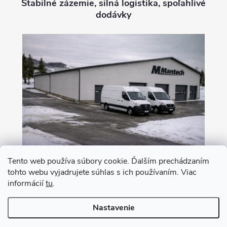
Stabilné zázemie, silná logistika, spoľahlivé
dodávky
Tento web používa súbory cookie. Ďalším prechádzaním
tohto webu vyjadrujete súhlas s ich používaním. Viac
Nákup na leasing s 0% akontáciou
informácií
tu
.
Nastavenie
Copyright 2026
MANTECH
. Všetky práva vyhradené.
Upraviť nastavenie