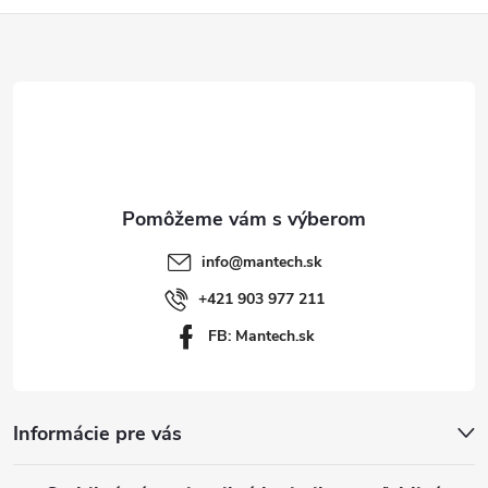
Z
á
p
ä
t
info
@
mantech.sk
i
+421 903 977 211
FB: Mantech.sk
e
Informácie pre vás