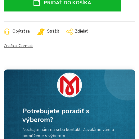
PRIDAŤ DO KOŠÍKA
Opýtať sa
Strážiť
Zdieľať
Značka:
Cormak
Potrebujete poradiť s
výberom?
Nechajte nám na seba kontakt. Zavoláme vám a
pomôžeme s výberom.