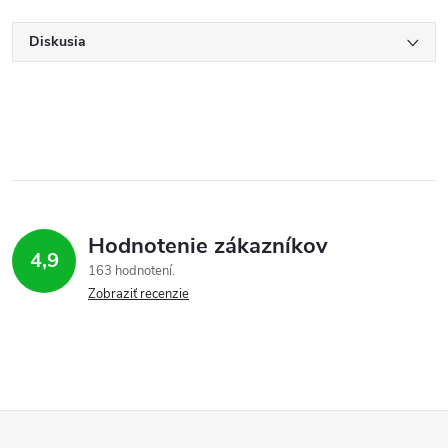
Diskusia
Hodnotenie zákazníkov
4,9
163 hodnotení
Zobraziť recenzie
Z