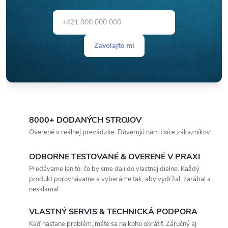
Zavolajte mi
8000+ DODANÝCH STROJOV
Overené v reálnej prevádzke. Dôverujú nám tisíce zákazníkov.
ODBORNE TESTOVANÉ & OVERENÉ V PRAXI
Predávame len to, čo by sme dali do vlastnej dielne. Každý
produkt porovnávame a vyberáme tak, aby vydržal, zarábal a
nesklamal
VLASTNÝ SERVIS & TECHNICKÁ PODPORA
Keď nastane problém, máte sa na koho obrátiť. Záručný aj