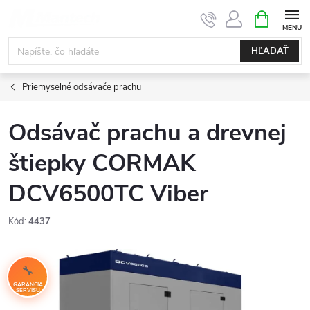
Prejsť
NÁKUPN
KOŠÍK
na
obsah
HĽADAŤ
Priemyselné odsávače prachu
Odsávač prachu a drevnej
štiepky CORMAK
DCV6500TC Viber
Kód:
4437
GARANCIA
SERVISU