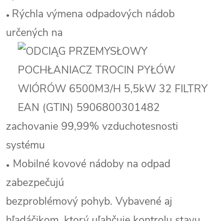
R
ýchla výmena odpadových nádob
•
určených na
zachovanie 99,99% vzduchotesnosti
systému
Mobilné kovové nádoby na odpad
•
zabezpečujú
bezproblémový pohyb. Vybavené aj
hľadáčikom, ktorý uľahčuje kontrolu stavu