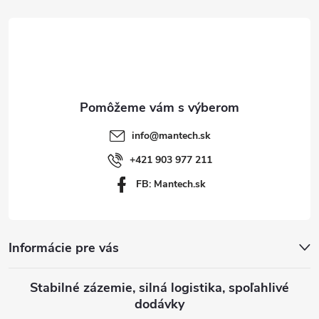
á
p
ä
t
info
@
mantech.sk
i
+421 903 977 211
FB: Mantech.sk
e
Informácie pre vás
Stabilné zázemie, silná logistika, spoľahlivé
dodávky