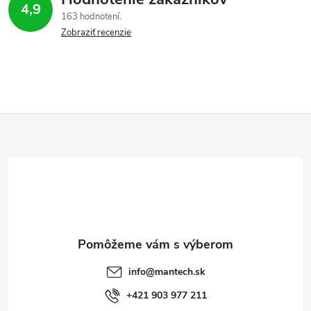
4,9
163 hodnotení
Zobraziť recenzie
Z
á
p
ä
t
info
@
mantech.sk
i
+421 903 977 211