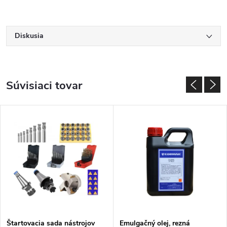
Diskusia
Súvisiaci tovar
Štartovacia sada nástrojov
Emulgačný olej, rezná