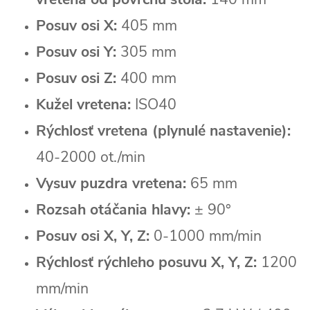
Posuv osi X:
405 mm
Posuv osi Y:
305 mm
Posuv osi Z:
400 mm
Kužel vretena:
ISO40
Rýchlosť vretena (plynulé nastavenie):
40-2000 ot./min
Vysuv puzdra vretena:
65 mm
Rozsah otáčania hlavy:
± 90°
Posuv osi X, Y, Z:
0-1000 mm/min
Rýchlosť rýchleho posuvu X, Y, Z:
1200
mm/min