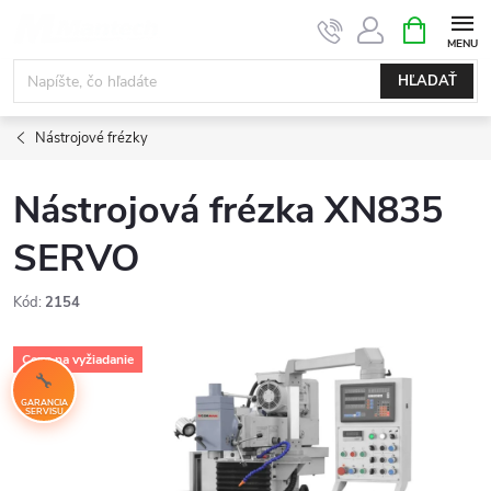
Prejsť
NÁKUPN
KOŠÍK
na
obsah
HĽADAŤ
Nástrojové frézky
Nástrojová frézka XN835
SERVO
Kód:
2154
Cena na vyžiadanie
GARANCIA
SERVISU