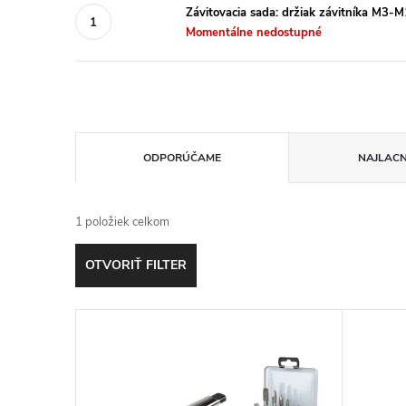
Závitovacia sada: držiak závitníka M3-M
Momentálne nedostupné
R
ODPORÚČAME
NAJLACN
a
1
položiek celkom
d
OTVORIŤ FILTER
e
V
n
ý
i