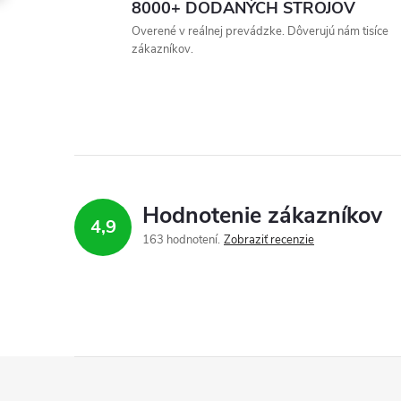
v
t
v
8000+ DODANÝCH STROJOV
l
Overené v reálnej prevádzke. Dôverujú nám tisíce
o
zákazníkov.
á
v
d
a
c
i
Hodnotenie zákazníkov
4,9
e
163 hodnotení
Zobraziť recenzie
p
r
v
Z
k