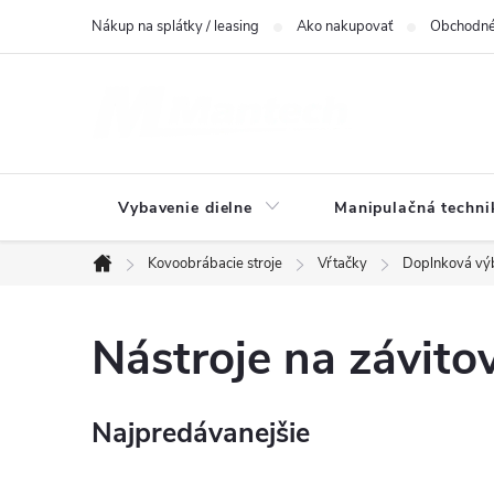
Prejsť
Nákup na splátky / leasing
Ako nakupovať
Obchodné
na
obsah
Vybavenie dielne
Manipulačná techni
Kovoobrábacie stroje
Vŕtačky
Doplnková vý
Domov
Nástroje na závito
Najpredávanejšie