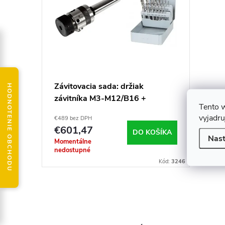
p
e
i
p
s
r
p
o
Závitovacia sada: držiak
HODNOTENIE OBCHODU
závitníka M3-M12/B16 +
r
d
Tento 
priechodné a slepé závitníky
vyjadru
€489 bez DPH
o
u
€601,47
DO KOŠÍKA
Nast
Momentálne
d
nedostupné
k
Kód:
3246
u
t
O
k
o