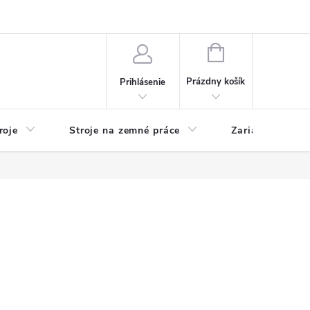
y
Reklamácie
Kontakty
NÁKUPNÝ
KOŠÍK
Prázdny košík
Prihlásenie
roje
Stroje na zemné práce
Zariadenia na 