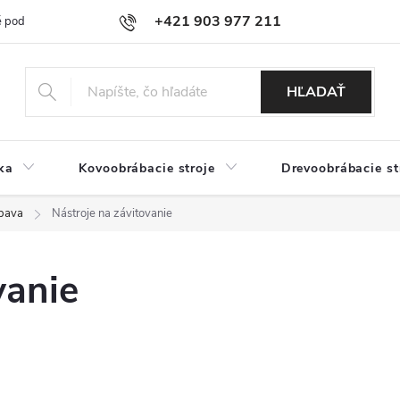
+421 903 977 211
 podmienky
Podmienky ochrany osobných údajov
Doprava a platb
HĽADAŤ
ka
Kovoobrábacie stroje
Drevoobrábacie st
bava
Nástroje na závitovanie
vanie