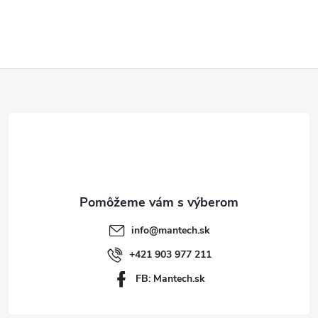
Z
á
p
ä
t
info
@
mantech.sk
i
+421 903 977 211
FB: Mantech.sk
e