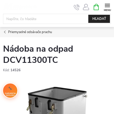
Prejsť
NÁKUPN
KOŠÍK
na
obsah
HĽADAŤ
Priemyselné odsávače prachu
Nádoba na odpad
DCV11300TC
Kód:
14526
GARANCIA
SERVISU