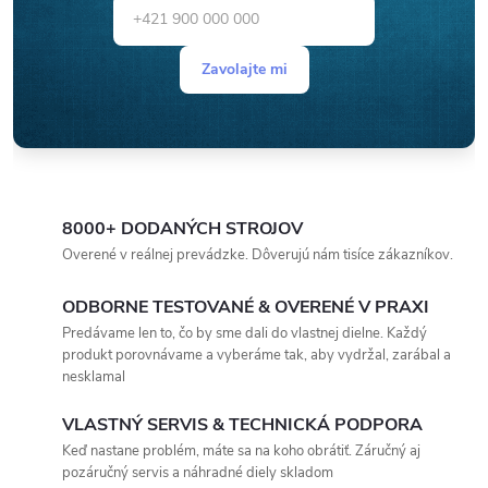
Zavolajte mi
8000+ DODANÝCH STROJOV
Overené v reálnej prevádzke. Dôverujú nám tisíce zákazníkov.
ODBORNE TESTOVANÉ & OVERENÉ V PRAXI
Predávame len to, čo by sme dali do vlastnej dielne. Každý
produkt porovnávame a vyberáme tak, aby vydržal, zarábal a
nesklamal
VLASTNÝ SERVIS & TECHNICKÁ PODPORA
Keď nastane problém, máte sa na koho obrátiť. Záručný aj
pozáručný servis a náhradné diely skladom