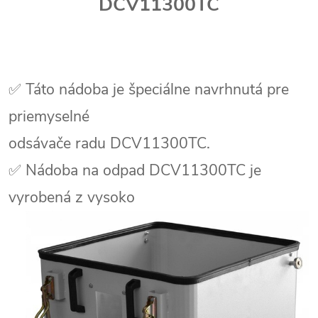
DCV11300TC
✅ Táto nádoba je špeciálne navrhnutá pre
priemyselné
odsávače radu DCV11300TC.
✅ Nádoba na odpad DCV11300TC je
vyrobená z vysoko