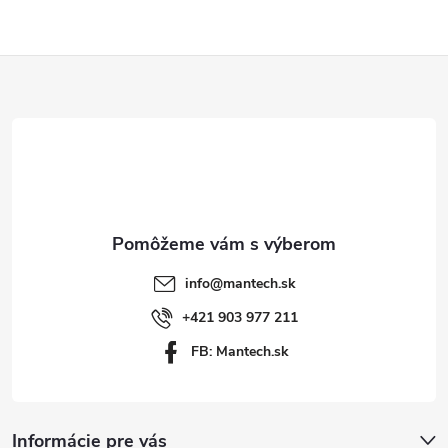
Z
á
p
ä
t
info
@
mantech.sk
i
+421 903 977 211
FB: Mantech.sk
e
Informácie pre vás