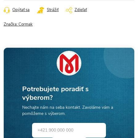
cena:
Opýtať sa
Strážiť
Zdieľať
Značka:
Cormak
Potrebujete poradiť s
výberom?
Nechajte nám na seba kontakt. Zavoláme vám a
pomôžeme s výberom.