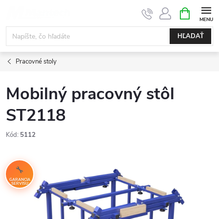
Prejsť
NÁKUPN
KOŠÍK
na
obsah
HĽADAŤ
Pracovné stoly
Mobilný pracovný stôl
ST2118
Kód:
5112
GARANCIA
SERVISU