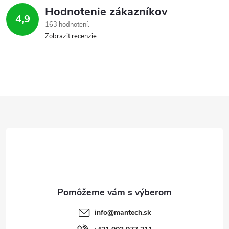
Hodnotenie zákazníkov
4,9
163 hodnotení
Zobraziť recenzie
Z
á
p
ä
t
info
@
mantech.sk