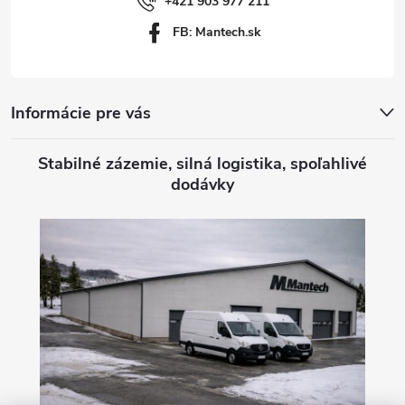
i
+421 903 977 211
FB: Mantech.sk
e
Informácie pre vás
Stabilné zázemie, silná logistika, spoľahlivé
dodávky