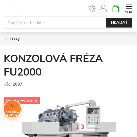
Prejsť
NÁKUPN
KOŠÍK
na
obsah
HĽADAŤ
Frézy
KONZOLOVÁ FRÉZA
FU2000
Kód:
2097
Cena na vyžiadanie
GARANCIA
SERVISU