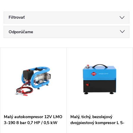
Filtrovať
R
Odporúčame
a
Najlacnejšie
V
Najdrahšie
d
ý
Najpredávanejšie
e
p
Abecedne
n
i
i
s
e
Malý autokompresor 12V LMO
Malý, tichý, bezolejový
3-190 8 bar 0,7 HP / 0,5 kW
dvojpiestový kompresor L 5-
p
152 l / min 3 l bezolejový
210 10 bar 0,75 HP / 0,55 kW