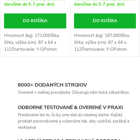
doručíme do 5-7 prac. dní)
doručíme do 5-7 prac. dní)
DO KOŠÍKA
DO KOŠÍKA
Hmotnosť (kg): 173,00Dĺžka,
Hmotnosť (kg): 187,00Dĺžka,
šírka, výška (cm): 87 x 64 x
šírka, výška (cm): 87 x 64 x
112Štartovanie: Y-∆Pohon:
112Štartovanie: Y-∆Pohon:
klinový remeňPriemer hnanej
klinový remeňVeľkosť klinového
remenice (mm): 400Priemer
remeňa: SPB 1650Priemer
hnacej kladky (mm): 120Počet
hnanej remenice (mm):
O
piestov:...
400Priemer hnacej...
v
8000+ DODANÝCH STROJOV
Overené v reálnej prevádzke. Dôverujú nám tisíce zákazníkov.
l
ODBORNE TESTOVANÉ & OVERENÉ V PRAXI
á
Predávame len to, čo by sme dali do vlastnej dielne. Každý
produkt porovnávame a vyberáme tak, aby vydržal, zarábal a
d
nesklamal
a