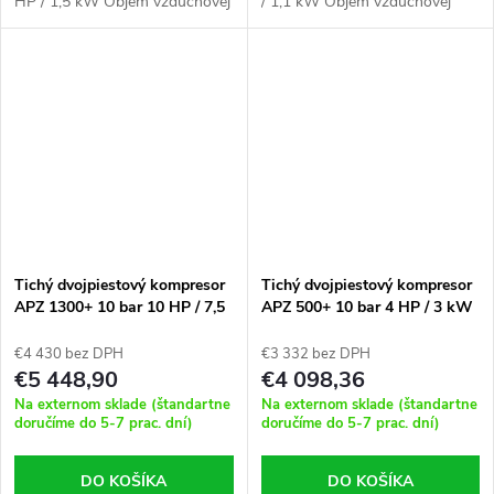
HP / 1,5 kW Objem vzduchovej
/ 1,1 kW Objem vzduchovej
nádrže (l): 5 Rozmery (cm): 58
nádrže (l): 5 Rozmery (cm): 55
x 31 x 39 Hmotnosť (kg): 27,00
x 34 x 38 Hmotnosť (kg): 23,00
Tichý dvojpiestový kompresor
Tichý dvojpiestový kompresor
APZ 1300+ 10 bar 10 HP / 7,5
APZ 500+ 10 bar 4 HP / 3 kW
kW 400V 747 l / min 3 l -
400V 379 l / min 3 l -
pripojenie hviezda-trojuholník
pripojenie hviezda-trojuholník
€4 430 bez DPH
€3 332 bez DPH
€5 448,90
€4 098,36
Na externom sklade (štandartne
Na externom sklade (štandartne
doručíme do 5-7 prac. dní)
doručíme do 5-7 prac. dní)
DO KOŠÍKA
DO KOŠÍKA