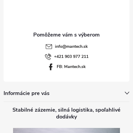
á
i
p
s
ä
u
t
info
@
mantech.sk
i
+421 903 977 211
FB: Mantech.sk
e
Informácie pre vás
Stabilné zázemie, silná logistika, spoľahlivé
dodávky