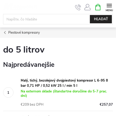
Prejsť
NÁKUPN
KOŠÍK
na
obsah
HĽADAŤ
Piestové kompresory
do 5 litrov
Najpredávanejšie
Malý, tichý, bezolejový dvojpiestový kompresor L 6-95 8
bar 0,71 HP / 0,52 kW 25 l / min 5 l
Na externom sklade (štandartne doručíme do 5-7 prac.
dní)
€209 bez DPH
€257,07