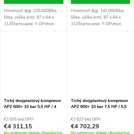
Hmotnosť (kg): 225,00Dĺžka,
Hmotnosť (kg): 147,00Dĺžka,
šírka, výška (cm): 87 x 64 x
šírka, výška (cm): 87 x 64 x
112Štartovanie: Y-∆Pohon:
112Štartovanie: Y-∆Pohon:
klinový remeňVeľkosť klinového
klinový remeňVeľkosť klinového
remeňa: SPB 1700Priemer
remeňa: A60 (1525)Priemer
hnanej remenice (mm):
hnanej remenice (mm):
450Priemer hnacej...
385Priemer...
Tichý dvojpiestový kompresor
Tichý dvojpiestový kompresor
APZ 600+ 10 bar 5,5 HP / 4
APZ 900+ 10 bar 7,5 HP / 5,5
kW 400V 555 l / min 3 l -
kW 400 V 665 l / min 3 l -
pripojenie hviezda-trojuholník
pripojenie hviezda-trojuholník
€3 505 bez DPH
€3 823 bez DPH
€4 311,15
€4 702,29
Na externom sklade (štandartne
Na externom sklade (štandartne