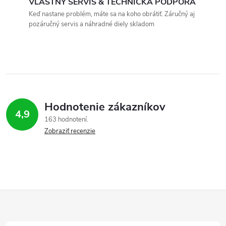
VLASTNÝ SERVIS & TECHNICKÁ PODPORA
c
Keď nastane problém, máte sa na koho obrátiť. Záručný aj
pozáručný servis a náhradné diely skladom
i
e
p
r
Hodnotenie zákazníkov
v
4,9
163 hodnotení
Zobraziť recenzie
k
y
v
ý
Z
p