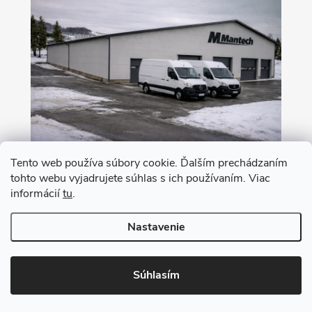
Tento web používa súbory cookie. Ďalším prechádzaním
tohto webu vyjadrujete súhlas s ich používaním. Viac
Nákup na leasing s 0% akontáciou
informácií
tu
.
Nastavenie
Copyright 2026
MANTECH
. Všetky práva vyhradené.
Upraviť nastavenie
cookies
Súhlasím
Vytvoril Shoptet