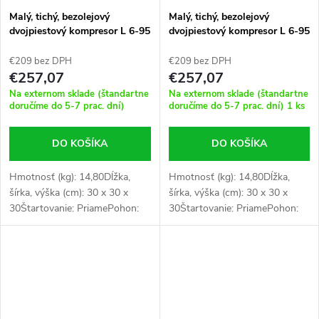
Malý, tichý, bezolejový
Malý, tichý, bezolejový
dvojpiestový kompresor L 6-95
dvojpiestový kompresor L 6-95
8 bar 0,71 HP / 0,52 kW 25 l /
8 bar 0,71 HP / 0,52 kW 25 l /
min 5 l
min 5 l
€209 bez DPH
€209 bez DPH
€257,07
€257,07
Na externom sklade (štandartne
Na externom sklade (štandartne
doručíme do 5-7 prac. dní)
doručíme do 5-7 prac. dní)
1 ks
DO KOŠÍKA
DO KOŠÍKA
Hmotnosť (kg): 14,80Dĺžka,
Hmotnosť (kg): 14,80Dĺžka,
šírka, výška (cm): 30 x 30 x
šírka, výška (cm): 30 x 30 x
30Štartovanie: PriamePohon:
30Štartovanie: PriamePohon:
1:1 priamy pohonPočet piestov:
1:1 priamy pohonPočet piestov:
2Napájanie: 230 V / 50 Hz / 1
2Napájanie: 230 V / 50 Hz / 1
PhNádrž na stlačený vzduch:...
PhNádrž na stlačený vzduch:...