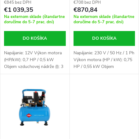
p
dvojpiestový
85 l / min 5 l
€845 bez DPH
€708 bez DPH
r
€1 039,35
€870,84
r
Na externom sklade (štandartne
Na externom sklade (štandartne
o
doručíme do 5-7 prac. dní)
doručíme do 5-7 prac. dní)
o
d
DO KOŠÍKA
DO KOŠÍKA
d
u
Napájanie: 12V Výkon motora
Napájanie: 230 V / 50 Hz / 1 Ph
(HP/kW): 0,7 HP / 0,5 kW
Výkon motora (HP / kW): 0,75
u
Objem vzduchovej nádrže (l): 3
HP / 0,55 kW Objem
k
Rozmery (cm): 45 x 25 x 26
vzduchovej nádrže (l): 5
k
Hmotnosť (kg): 13,00
Rozmery (cm): 41 x 25 x 39
t
Hmotnosť (kg): 20,00
t
o
o
v
v