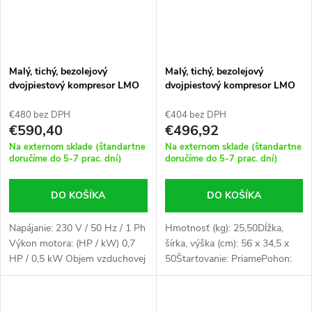
Malý, tichý, bezolejový
Malý, tichý, bezolejový
dvojpiestový kompresor LMO
dvojpiestový kompresor LMO
3-210 8 bar 0,7 HP / 0,5 kW
4-170 8 bar 1,5 HP / 1,1 kW
168 l / min 3 l
136 l / min 4 l
€480 bez DPH
€404 bez DPH
€590,40
€496,92
Na externom sklade (štandartne
Na externom sklade (štandartne
doručíme do 5-7 prac. dní)
doručíme do 5-7 prac. dní)
DO KOŠÍKA
DO KOŠÍKA
Napájanie: 230 V / 50 Hz / 1 Ph
Hmotnosť (kg): 25,50Dĺžka,
Výkon motora: (HP / kW) 0,7
šírka, výška (cm): 56 x 34,5 x
HP / 0,5 kW Objem vzduchovej
50Štartovanie: PriamePohon:
nádrže (l): 3 Rozmery (cm): 45 x
1:1 priamy pohonPočet piestov:
25 x 26 Hmotnosť (kg): 13,00
2Prúd: 4,8ANapájanie: 230 V /
50 Hz / 1 PhNádrž na stlačený...