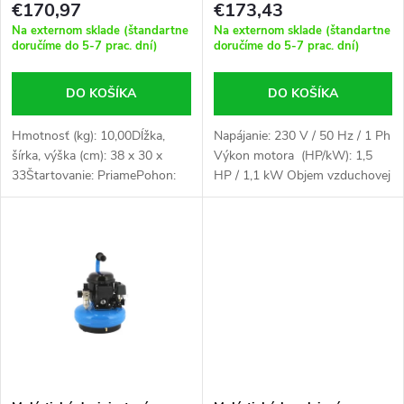
r
€170,97
€173,43
r
Na externom sklade (štandartne
Na externom sklade (štandartne
o
doručíme do 5-7 prac. dní)
doručíme do 5-7 prac. dní)
o
d
DO KOŠÍKA
DO KOŠÍKA
d
u
Hmotnosť (kg): 10,00Dĺžka,
Napájanie: 230 V / 50 Hz / 1 Ph
šírka, výška (cm): 38 x 30 x
Výkon motora (HP/kW): 1,5
u
33Štartovanie: PriamePohon:
HP / 1,1 kW Objem vzduchovej
k
1:1 priamy pohonPočet piestov:
nádrže (l): 6 Rozmery (cm): 50 x
k
1Napájanie: 230 V / 50 Hz / 1
24 x 47 Hmotnosť (kg): 16,00
t
PhNádrž na stlačený vzduch:...
t
o
o
v
v