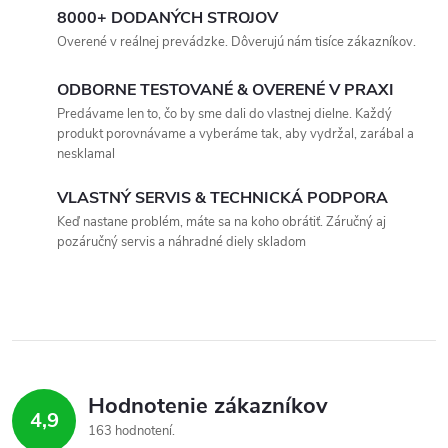
v
8000+ DODANÝCH STROJOV
Overené v reálnej prevádzke. Dôverujú nám tisíce zákazníkov.
l
ODBORNE TESTOVANÉ & OVERENÉ V PRAXI
á
Predávame len to, čo by sme dali do vlastnej dielne. Každý
produkt porovnávame a vyberáme tak, aby vydržal, zarábal a
d
nesklamal
a
VLASTNÝ SERVIS & TECHNICKÁ PODPORA
c
Keď nastane problém, máte sa na koho obrátiť. Záručný aj
pozáručný servis a náhradné diely skladom
i
e
p
r
Hodnotenie zákazníkov
v
4,9
163 hodnotení