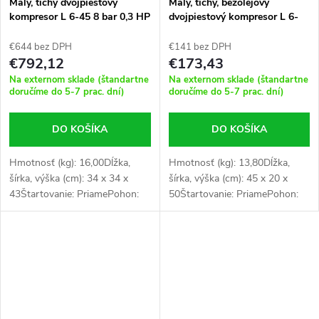
Malý, tichý dvojpiestový
Malý, tichý, bezolejový
kompresor L 6-45 8 bar 0,3 HP
dvojpiestový kompresor L 6-
/ 0,2 kW 36 l / min 6 l
105 8 bar 0,6 HP / 0,45 kW 25
l / min 6 l
€644 bez DPH
€141 bez DPH
€792,12
€173,43
Na externom sklade (štandartne
Na externom sklade (štandartne
doručíme do 5-7 prac. dní)
doručíme do 5-7 prac. dní)
DO KOŠÍKA
DO KOŠÍKA
Hmotnosť (kg): 16,00Dĺžka,
Hmotnosť (kg): 13,80Dĺžka,
šírka, výška (cm): 34 x 34 x
šírka, výška (cm): 45 x 20 x
43Štartovanie: PriamePohon:
50Štartovanie: PriamePohon:
1:1 priamy pohonPočet piestov:
1:1 priamy pohonPočet piestov:
2Napájanie: 230 V / 50 Hz / 1
2Napájanie: 230 V / 50 Hz / 1
PhNádrž na stlačený vzduch:...
PhNádrž na stlačený vzduch:...