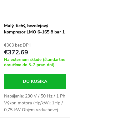
Malý, tichý, bezolejový
kompresor LMO 6-165 8 bar 1
HP / 0,75 kW 132 l / min 6 l
€303 bez DPH
€372,69
Na externom sklade (štandartne
doručíme do 5-7 prac. dní)
DO KOŠÍKA
Napájanie: 230 V / 50 Hz / 1 Ph
Výkon motora (Hp/kW): 1Hp /
0,75 kW Objem vzduchovej
nádrže (l): 6 Rozmery (cm): 45 x
20 x 50 Hmotnosť (kg): 15,00
O