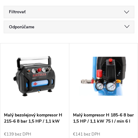
Filtrovať
R
Odporúčame
a
Najlacnejšie
V
Najdrahšie
d
ý
Najpredávanejšie
e
p
Abecedne
n
i
i
s
e
Malý bezolejový kompresor H
Malý kompresor H 185-6 8 bar
215-6 8 bar 1,5 HP / 1,1 kW
1,5 HP / 1,1 kW 75 l / min 6 l
p
92 l / min 6 l BoomBox
p
€139 bez DPH
€141 bez DPH