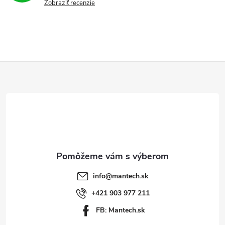
Zobraziť recenzie
k
y
v
ý
Z
p
á
i
p
s
ä
u
t
info
@
mantech.sk
i
+421 903 977 211
FB: Mantech.sk
e