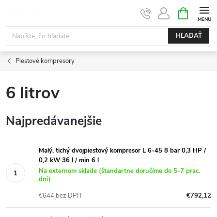
Prejsť
NÁKUPN
KOŠÍK
na
obsah
HĽADAŤ
Piestové kompresory
6 litrov
Najpredávanejšie
Malý, tichý dvojpiestový kompresor L 6-45 8 bar 0,3 HP /
0,2 kW 36 l / min 6 l
Na externom sklade (štandartne doručíme do 5-7 prac.
dní)
€644 bez DPH
€792,12