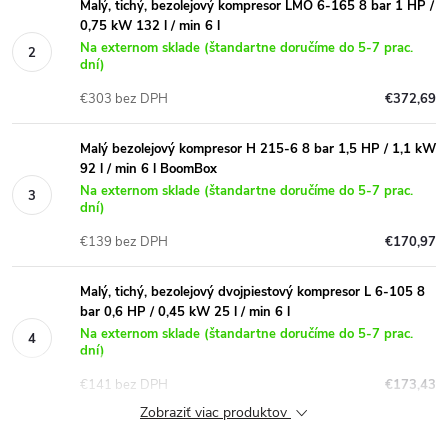
Malý, tichý, bezolejový kompresor LMO 6-165 8 bar 1 HP /
0,75 kW 132 l / min 6 l
Na externom sklade (štandartne doručíme do 5-7 prac.
dní)
€303 bez DPH
€372,69
Malý bezolejový kompresor H 215-6 8 bar 1,5 HP / 1,1 kW
92 l / min 6 l BoomBox
Na externom sklade (štandartne doručíme do 5-7 prac.
dní)
€139 bez DPH
€170,97
Malý, tichý, bezolejový dvojpiestový kompresor L 6-105 8
bar 0,6 HP / 0,45 kW 25 l / min 6 l
Na externom sklade (štandartne doručíme do 5-7 prac.
dní)
€141 bez DPH
€173,43
Zobraziť viac produktov